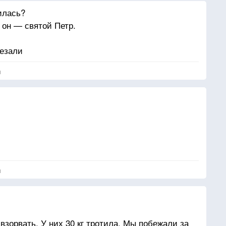
илась?
 он — святой Петр.
резали
я
я
 взорвать. У них 30 кг тротила. Мы побежали за