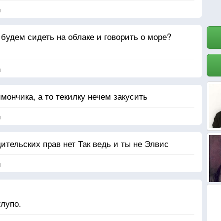
я
удем сидеть на облаке и говорить о море?
я
имончика, а то текилку нечем закусить
я
ительских прав нет Так ведь и ты не Элвис
я
глупо.