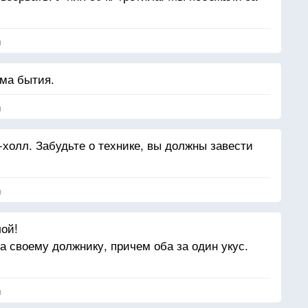
я
ма бытия.
я
-холл. Забудьте о технике, вы должны завести
я
ой!
а своему должнику, причем оба за один укус.
я