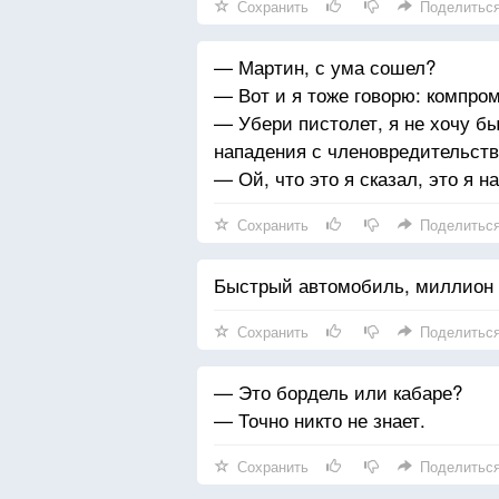
Сохранить
Поделитьс
— Мартин, с ума сошел?
— Вот и я тоже говорю: компро
— Убери пистолет, я не хочу б
нападения с членовредительств
— Ой, что это я сказал, это я н
Сохранить
Поделитьс
Быстрый автомобиль, миллион м
Сохранить
Поделитьс
— Это бордель или кабаре?
— Точно никто не знает.
Сохранить
Поделитьс