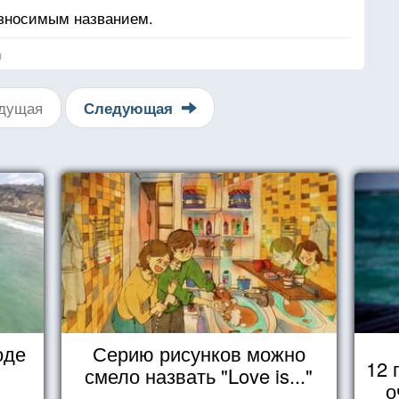
износимым названием.
я
дущая
Следующая
оде
Серию рисунков можно
12 
смело назвать "Love is..."
о