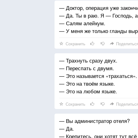
— Доктор, операция уже законч
— Да. Ты в раю. Я — Господь, а
— Салям алейкум.
— У меня же только гланды вы
Сохранить
Поделитьс
— Трахнуть сразу двух.
— Переспать с двумя.
— Это называется «трахаться».
— Это на твоём языке.
— Это на любом языке.
Сохранить
Поделитьс
— Вы администратор отеля?
— Да.
— Крепитесь, они хотят тут всё