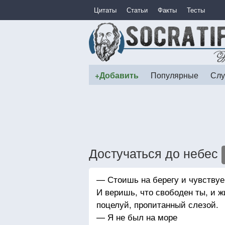
Цитаты
Статьи
Факты
Тесты
+Добавить
Популярные
Слу
Достучаться до небес
— Стоишь на берегу и чувствуеш
И веришь, что свободен ты, и 
поцелуй, пропитанный слезой.
— Я не был на море