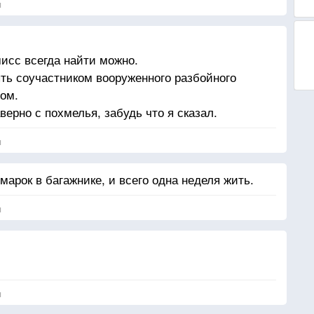
я
мисс всегда найти можно.
ыть соучастником вооруженного разбойного
ом.
аверно с похмелья, забудь что я сказал.
я
арок в багажнике, и всего одна неделя жить.
я
я