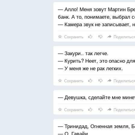
— Алло! Меня зовут Мартин Бре
банк. А то, понимаете, выбрал 
— Камера звук не записывает, н
Сохранить
Поделитьс
— Закури.. так легче.
— Курить? Неет, это опасно для
— У меня же не рак легких.
Сохранить
Поделитьс
— Девушка, сделайте мне минет
Сохранить
Поделитьс
— Тринидад, Огненная земля, Б
— О, Гавайи.