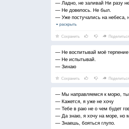
— Ладно, не заливай Ни разу н
— Не довелось. Не был.
— Уже постучались на небеса, 
в последний путь. Хм. А ты на 
раскрыть
— Не успел, не вышло.
Сохранить
Поделитьс
— Не знал, что на небесах нику
—
— Не воспитывай моё терпение
— Пойми, на небесах только и г
— Не испытывай.
прекрасно. О закате, который он
— Зинаю
стало алым, как кровь. И почув
в себя, и солнце было украшено
Сохранить
Поделитьс
скажешь? Ведь ты ни разу не бы
— Что ж теперь поделаешь
— Мы направляемся к морю, ты 
— Кажется, я уже не хочу
— Тебе в раю не о чем будет го
— Да знаю, я хочу на море, но 
— Знаешь, бояться глупо.