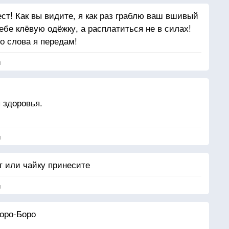
ст! Как вы видите, я как раз граблю ваш вшивый
себе клёвую одёжку, а расплатиться не в силах!
о слова я передам!
я
 здоровья.
я
 или чайку принесите
я
оро-Боро