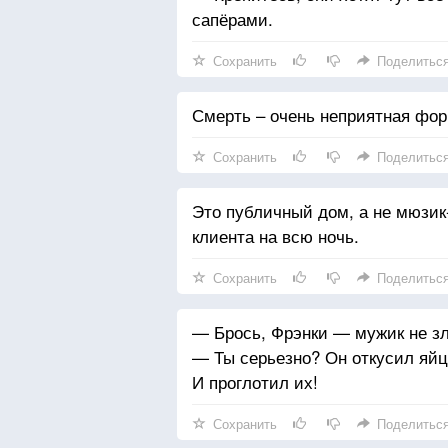
сапёрами.
Сохранить
Поделитьс
Смерть – очень неприятная фор
Сохранить
Поделитьс
Это публичный дом, а не мюзик
клиента на всю ночь.
Сохранить
Поделитьс
— Брось, Фрэнки — мужик не зл
— Ты серьезно? Он откусил яйц
И проглотил их!
Сохранить
Поделитьс