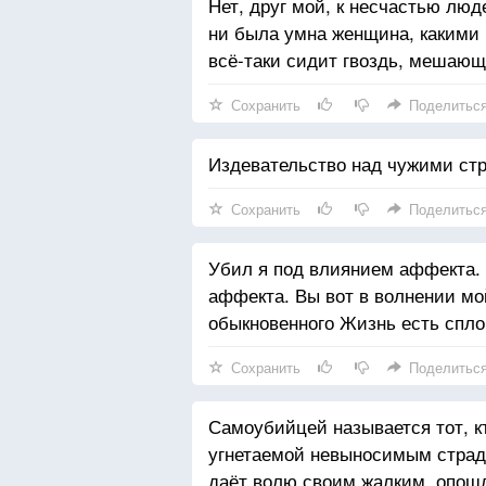
Нет, друг мой, к несчастью лю
ни была умна женщина, какими 
всё-таки сидит гвоздь, мешающ
Сохранить
Поделитьс
Издевательство над чужими ст
Сохранить
Поделитьс
Убил я под влиянием аффекта. 
аффекта. Вы вот в волнении мо
обыкновенного Жизнь есть спло
Сохранить
Поделитьс
Самоубийцей называется тот, к
угнетаемой невыносимым страдан
даёт волю своим жалким, опош