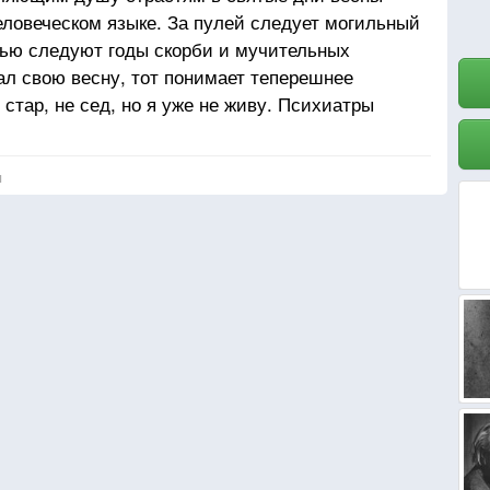
еловеческом языке. За пулей следует могильный
тью следуют годы скорби и мучительных
л свою весну, тот понимает теперешнее
стар, не сед, но я уже не живу. Психиатры
, раненный при Ватерлоо, сошёл с ума
м в то верил, что он убит при Ватерлоо, а что
я
 есть только его тень, отражение прошлого. Нечто
еживаю теперь и я