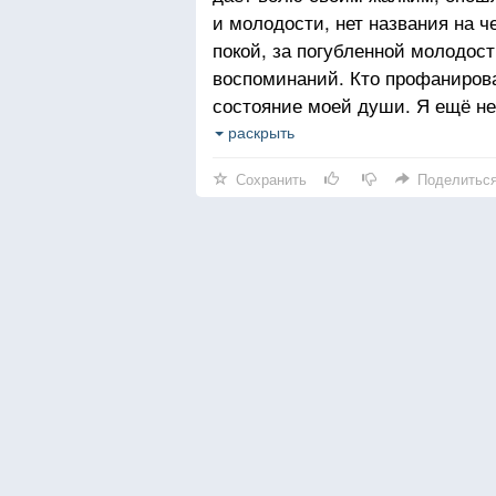
и молодости, нет названия на ч
покой, за погубленной молодос
воспоминаний. Кто профанирова
состояние моей души. Я ещё не 
рассказывают, что один солдат
раскрыть
и впоследствии уверял всех и са
Сохранить
Поделитьс
то, что теперь считают за него,
похожее на эту полусмерть пер