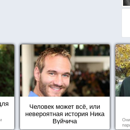
для
Человек может всё, или
невероятная история Ника
Вуйчича
и
Они
пар