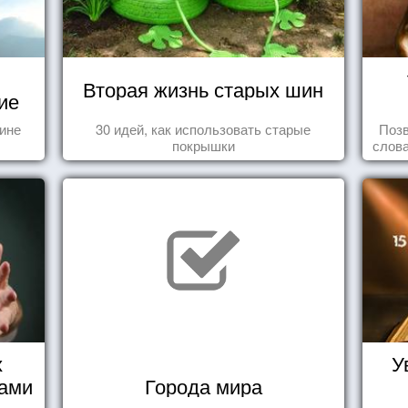
Вторая жизнь старых шин
ие
тине
30 идей, как использовать старые
Позв
покрышки
слова
влеч
х
У
нами
Города мира