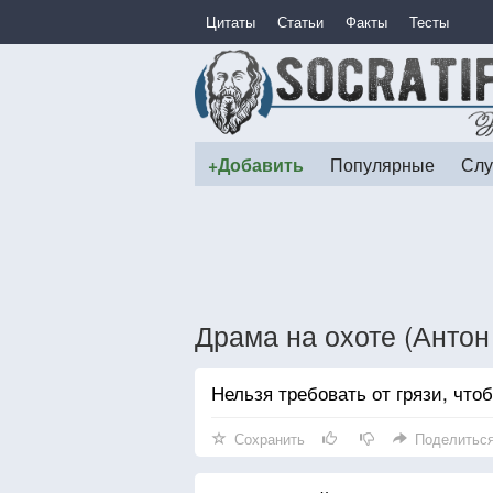
Цитаты
Статьи
Факты
Тесты
+Добавить
Популярные
Слу
Драма на охоте (Анто
Нельзя требовать от грязи, что
Сохранить
Поделитьс