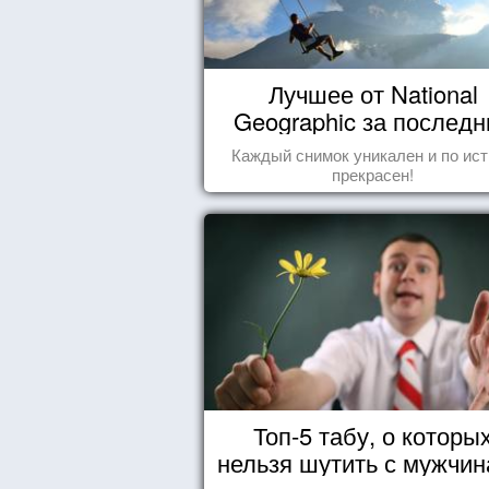
Лучшее от National
Geographic за последн
пару лет
Каждый снимок уникален и по ис
прекрасен!
Топ-5 табу, о которы
нельзя шутить с мужчи