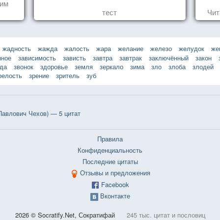
шим
тест
Чит
жадность
жажда
жалость
жара
желание
железо
желудок
же
нное
зависимость
зависть
завтра
завтрак
заключённый
закон
зда
звонок
здоровье
земля
зеркало
зима
зло
злоба
злодей
релость
зрение
зритель
зуб
авлович Чехов) — 5 цитат
Правила
Конфиденциальность
Последние цитаты
Отзывы и предложения
Facebook
Вконтакте
2026 © Socratify.Net, Сократифай
245 тыс. цитат и пословиц