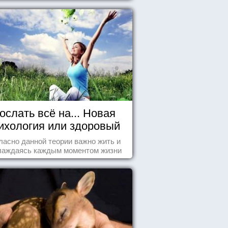
ослать всё на... Новая
ихология или здоровый
пофигизм.
ласно данной теории важно жить и
лаждаясь каждым моментом жизни
нанно и с удовольствием. Как это,
робуем разобраться на реальных
примерах.