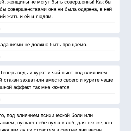
дей, женщины не могут быть совершенны! Как бы
бы совершенствами она ни была одарена, в ней
ий жить и ей и людям.
я
раданиями не должно быть прощаемо.
я
Теперь ведь и курят и чай пьют под влиянием
й стакан захватили вместо своего и курите чаще
шной аффект так мне кажется
я
то, под влиянием психической боли или
ием, пускает себе пулю в лоб; для тех же, кто
ляющим душу страстям в святые дни весны