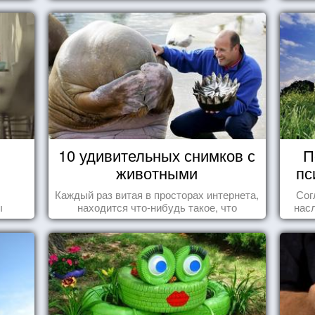
10 удивительных снимков с
П
животными
пс
Каждый раз витая в просторах интернета,
Сог
ы
находится что-нибудь такое, что
нас
заставляет улыбнуться, удивиться,
осоз
восхититься...
поп