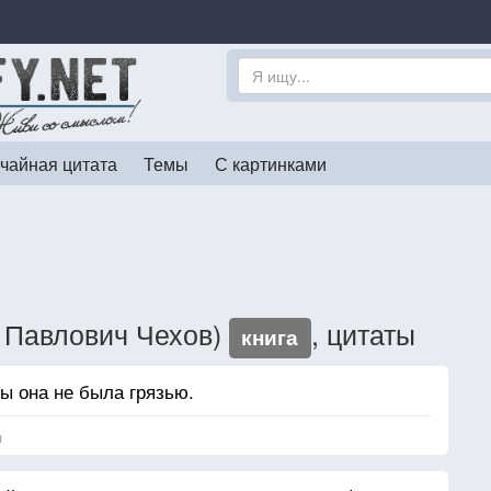
чайная цитата
Темы
С картинками
н Павлович Чехов)
, цитаты
книга
бы она не была грязью.
я