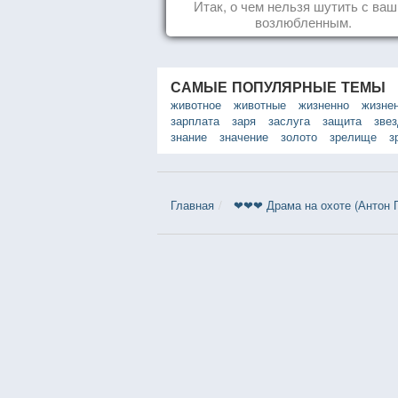
Итак, о чем нельзя шутить с ва
возлюбленным.
САМЫЕ ПОПУЛЯРНЫЕ ТЕМЫ
животное
животные
жизненно
жизне
зарплата
заря
заслуга
защита
зве
знание
значение
золото
зрелище
з
Главная
❤❤❤ Драма на охоте (Антон П