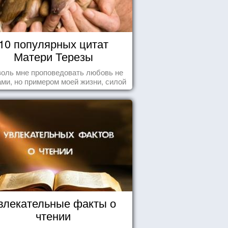
10 популярных цитат
Матери Терезы
оль мне проповедовать любовь не
ми, но примером моей жизни, силой
ения, воодушевляющим влиянием ...
влекательные факты о
чтении