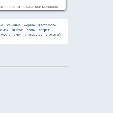
ать - значит оставаться молодым!
на
женщина
жертва
жестокость
замок
занятие
запах
запрет
злость
змея
знакомство
знакомый