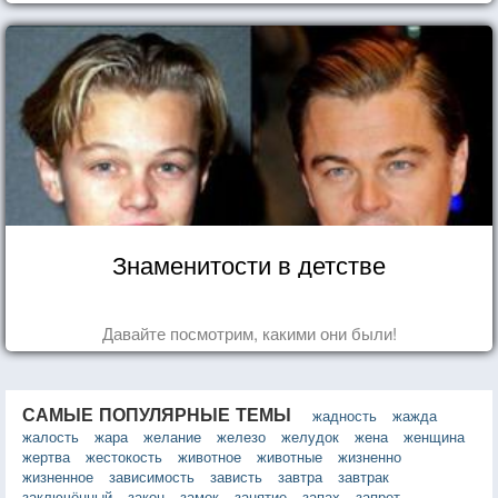
Знаменитости в детстве
Давайте посмотрим, какими они были!
САМЫЕ ПОПУЛЯРНЫЕ ТЕМЫ
жадность
жажда
жалость
жара
желание
железо
желудок
жена
женщина
жертва
жестокость
животное
животные
жизненно
жизненное
зависимость
зависть
завтра
завтрак
заключённый
закон
замок
занятие
запах
запрет