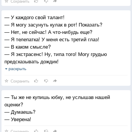
Сохранить
— У каждого свой талант!
— Я могу засунуть кулак в рот! Показать?
— Нет, не сейчас! А что-нибудь еще?
— Я телепатка! У меня есть третий глаз!
— В каком смысле?
— Я экстрасенс! Ну, типа того! Могу грудью
предсказывать дождик!
— Правда? С ума сойти!
раскрыть
— Да, я чую, когда он уже идет!
Сохранить
— Ты же не купишь юбку, не услышав нашей
оценки?
— Думаешь?
— Уверена!
Сохранить