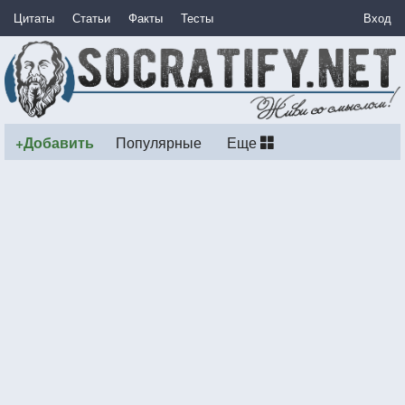
Цитаты
Статьи
Факты
Тесты
Вход
+Добавить
Популярные
Еще