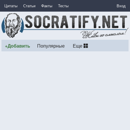
Цитаты
Статьи
Факты
Тесты
Вход
+Добавить
Популярные
Еще