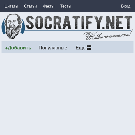
Цитаты
Статьи
Факты
Тесты
Вход
+Добавить
Популярные
Еще