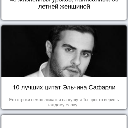
летней женщиной
10 лучших цитат Эльчина Сафарли
Его строки нежно ложатся на душу и Ты просто веришь
каждому слову...