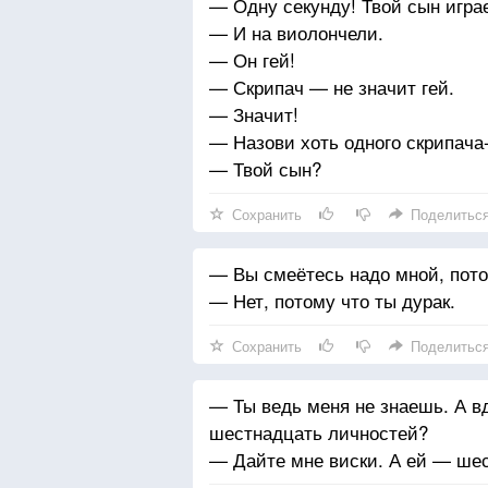
— Одну секунду! Твой сын играе
— И на виолончели.
— Он гей!
— Скрипач — не значит гей.
— Значит!
— Назови хоть одного скрипача-
— Твой сын?
Сохранить
Поделитьс
— Вы смеётесь надо мной, потом
— Нет, потому что ты дурак.
Сохранить
Поделитьс
— Ты ведь меня не знаешь. А в
шестнадцать личностей?
— Дайте мне виски. А ей — шес