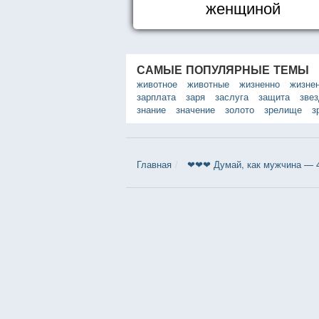
женщиной
САМЫЕ ПОПУЛЯРНЫЕ ТЕМЫ
животное
животные
жизненно
жизне
зарплата
заря
заслуга
защита
зве
знание
значение
золото
зрелище
з
Главная
❤❤❤ Думай, как мужчина — 4