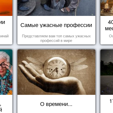
ии
4
Самые ужасные профессии
ме
чинай
Представляем вам топ самых ужасных
О
профессий в мире
1
,
О времени...
й