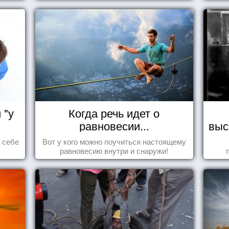
себе, что употребляете их в пищу.
 "у
Когда речь идет о
равновесии...
выс
ь себе
Вот у кого можно поучиться настоящему
равновесию внутри и снаружи!