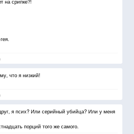
т на срипке?!
гея.
я
у, что я низкий!
я
друг, я псих? Или серийный убийца? Или у меня
тнадцать порций того же самого.