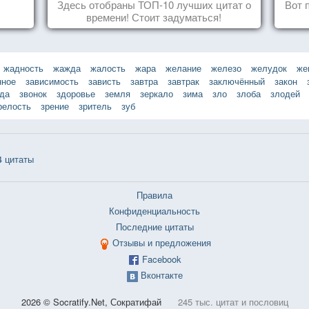
Здесь отобраны ТОП-10 лучших цитат о
Вот 
времени! Стоит задуматься!
жадность
жажда
жалость
жара
желание
железо
желудок
же
нное
зависимость
зависть
завтра
завтрак
заключённый
закон
зда
звонок
здоровье
земля
зеркало
зима
зло
злоба
злодей
релость
зрение
зритель
зуб
 цитаты
Правила
Конфиденциальность
Последние цитаты
Отзывы и предложения
Facebook
Вконтакте
2026 © Socratify.Net, Сократифай
245 тыс. цитат и пословиц