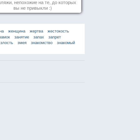
пляжи, непохожие на те, до которых
вы не привыкли :)
на
женщина
жертва
жестокость
замок
занятие
запах
запрет
злость
змея
знакомство
знакомый