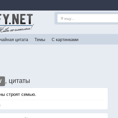
чайная цитата
Темы
С картинками
, цитаты
V
ны строят семью.
я