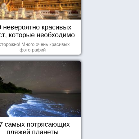
0 невероятно красивых
ст, которые необходимо
увидеть пока вы живы
сторожно! Много очень красивых
фотографий
7 самых потрясающих
пляжей планеты