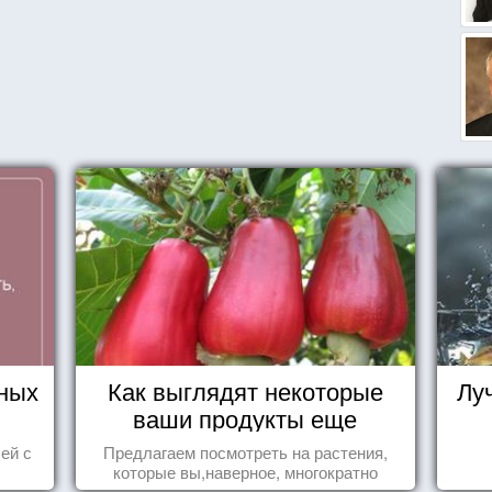
ных
Как выглядят некоторые
Лу
ваши продукты еще
живыми?
ей с
Предлагаем посмотреть на растения,
которые вы,наверное, многократно
видели , но никогда не представляли