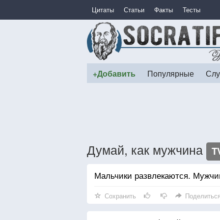
Цитаты
Статьи
Факты
Тесты
+Добавить
Популярные
Слу
Думай, как мужчина
T
Мальчики развлекаются. Мужчи
Сохранить
Поделитьс