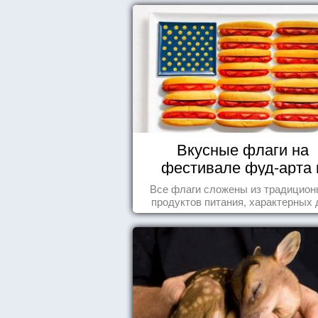
Вкусные флаги на
фестивале фуд-арта 
Сиднее
Все флаги сложены из традицио
продуктов питания, характерных 
этих стран.