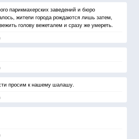
ного парикмахерских заведений и бюро
залось, жители города рождаются лишь затем,
вежить голову вежеталем и сразу же умереть.
я
я
ости просим к нашему шалашу.
я
я