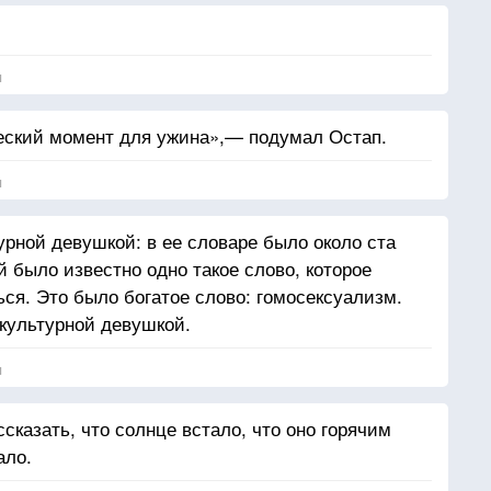
я
еский момент для ужина»,— подумал Остап.
я
рной девушкой: в ее словаре было около ста
 было известно одно такое слово, которое
ься. Это было богатое слово: гомосексуализм.
культурной девушкой.
я
ссказать, что солнце встало, что оно горячим
ало.