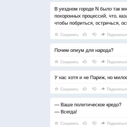
В уездном городе N было так м
похоронных процессий, что, ка
чтобы побриться, остричься, ос
Сохранить
Поделитьс
Почем опиум для народа?
Сохранить
Поделитьс
У нас хотя и не Париж, но мил
Сохранить
Поделитьс
— Ваше политическое кредо?
— Всегда!
Сохранить
Поделитьс