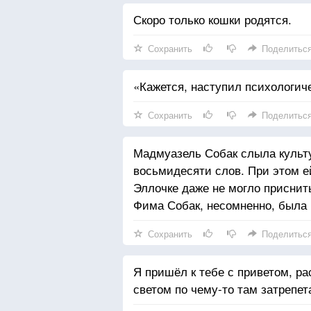
Скоро только кошки родятся.
Сохранить
Поделитьс
«Кажется, наступил психологич
Сохранить
Поделитьс
Мадмуазель Собак слыла культу
восьмидесяти слов. При этом ей
Эллочке даже не могло приснит
Фима Собак, несомненно, была 
Сохранить
Поделитьс
Я пришёл к тебе с приветом, ра
светом по чему-то там затрепет