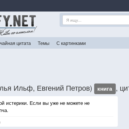
чайная цитата
Темы
С картинками
Илья Ильф, Евгений Петров)
, ц
книга
й истерики. Если вы уже не можете не
лча.
я