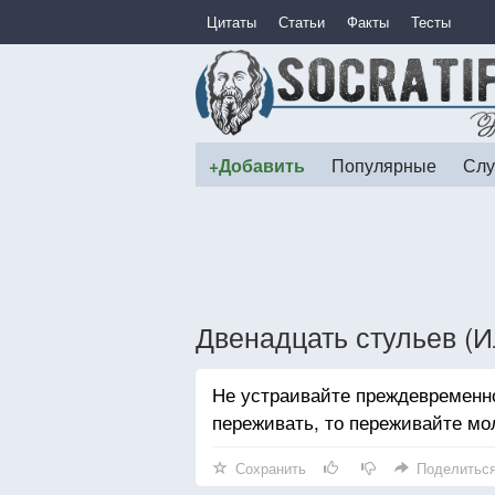
Цитаты
Статьи
Факты
Тесты
+Добавить
Популярные
Слу
Двенадцать стульев (
Не устраивайте преждевременно
переживать, то переживайте мо
Сохранить
Поделитьс