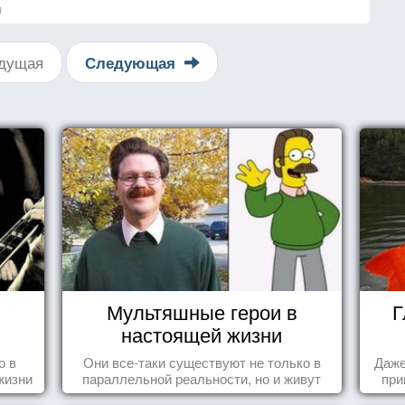
я
дущая
Следующая
Мультяшные герои в
Г
настоящей жизни
о в
Они все-таки существуют не только в
Даже
жизни
параллельной реальности, но и живут
при
среди нас с вами.