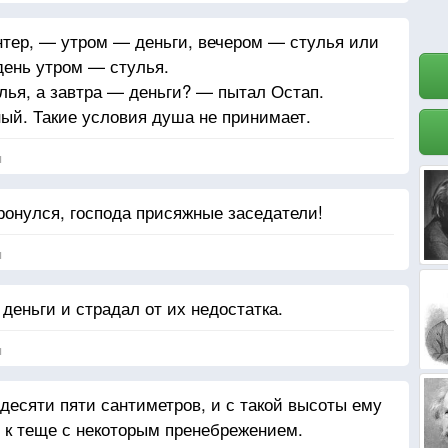
тер, — утром — деньги, вечером — стулья или
день утром — стулья.
лья, а завтра — деньги? — пытал Остап.
ный. Такие условия душа не принимает.
я
ронулся, господа присяжные заседатели!
я
деньги и страдал от их недостатка.
я
десяти пяти сантиметров, и с такой высоты ему
я к теще с некоторым пренебрежением.