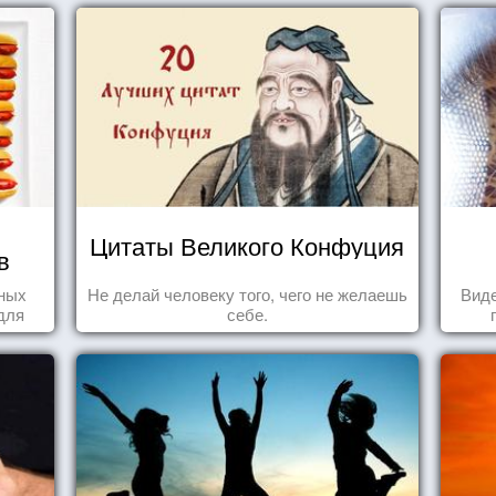
Цитаты Великого Конфуция
в
нных
Не делай человеку того, чего не желаешь
Виде
для
себе.