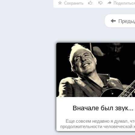
Сохранить
Поделитьс
Преды
Вначале был звук...
Еще совсем недавно я думал, чт
продолжительности человеческой 
заложена какая-то ошибка.