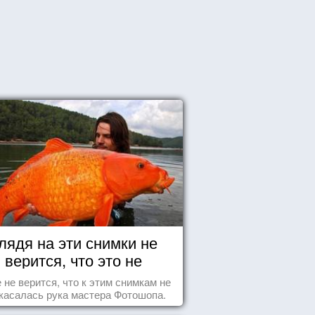
лядя на эти снимки не
верится, что это не
Фотошоп!
 не верится, что к этим снимкам не
касалась рука мастера Фотошопа.