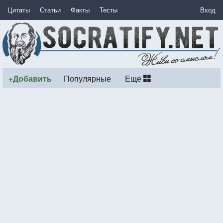
Цитаты
Статьи
Факты
Тесты
Вход
+Добавить
Популярные
Еще