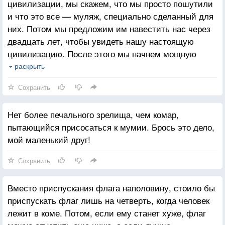
цивилизации, мы скажем, что мы просто пошутили
и что это все — муляж, специально сделанный для
них. Потом мы предложим им навестить нас через
двадцать лет, чтобы увидеть нашу настоящую
цивилизацию. После этого мы начнем мощную
программу строительства новой,
раскрыть
супермодернизированной цивилизации. Ну или
Сохранить
в крайнем случае просто перестреляем пришельцев
во время церемонии прощания.
Нет более печального зрелища, чем комар,
пытающийся присосаться к мумии. Брось это дело,
мой маленький друг!
Сохранить
Вместо приспускания флага наполовину, стоило бы
приспускать флаг лишь на четверть, когда человек
лежит в коме. Потом, если ему станет хуже, флаг