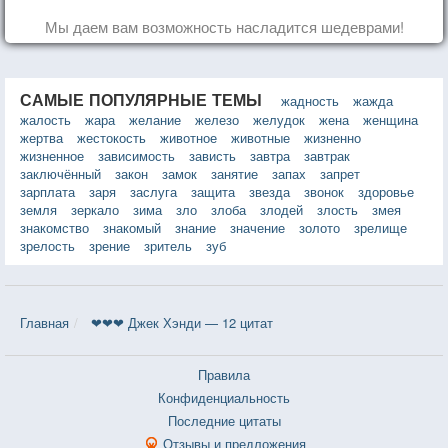
Мы даем вам возможность насладится шедеврами!
САМЫЕ ПОПУЛЯРНЫЕ ТЕМЫ
жадность
жажда
жалость
жара
желание
железо
желудок
жена
женщина
жертва
жестокость
животное
животные
жизненно
жизненное
зависимость
зависть
завтра
завтрак
заключённый
закон
замок
занятие
запах
запрет
зарплата
заря
заслуга
защита
звезда
звонок
здоровье
земля
зеркало
зима
зло
злоба
злодей
злость
змея
знакомство
знакомый
знание
значение
золото
зрелище
зрелость
зрение
зритель
зуб
Главная
❤❤❤ Джек Хэнди — 12 цитат
Правила
Конфиденциальность
Последние цитаты
Отзывы и предложения