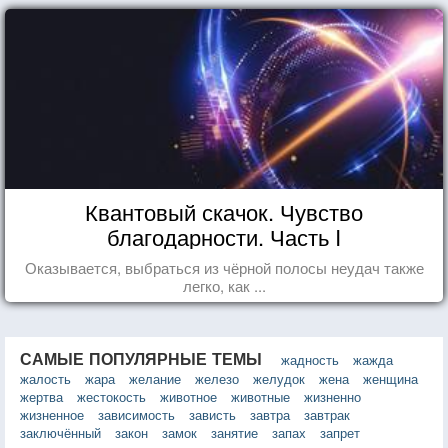
Квантовый скачок. Чувство
благодарности. Часть I
Оказывается, выбраться из чёрной полосы неудач также
легко, как ...
САМЫЕ ПОПУЛЯРНЫЕ ТЕМЫ
жадность
жажда
жалость
жара
желание
железо
желудок
жена
женщина
жертва
жестокость
животное
животные
жизненно
жизненное
зависимость
зависть
завтра
завтрак
заключённый
закон
замок
занятие
запах
запрет