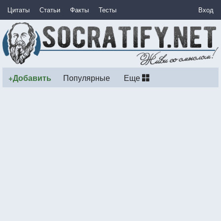
Цитаты
Статьи
Факты
Тесты
Вход
+Добавить
Популярные
Еще