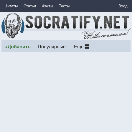
Цитаты
Статьи
Факты
Тесты
Вход
+Добавить
Популярные
Еще