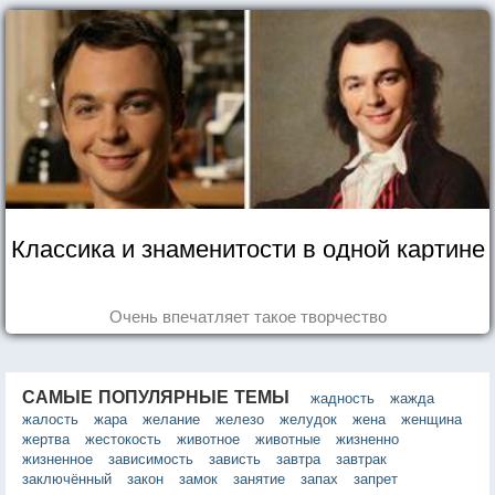
Классика и знаменитости в одной картине
Очень впечатляет такое творчество
САМЫЕ ПОПУЛЯРНЫЕ ТЕМЫ
жадность
жажда
жалость
жара
желание
железо
желудок
жена
женщина
жертва
жестокость
животное
животные
жизненно
жизненное
зависимость
зависть
завтра
завтрак
заключённый
закон
замок
занятие
запах
запрет