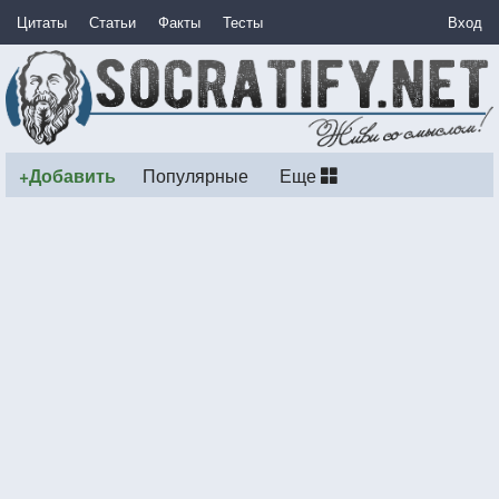
Цитаты
Статьи
Факты
Тесты
Вход
+Добавить
Популярные
Еще