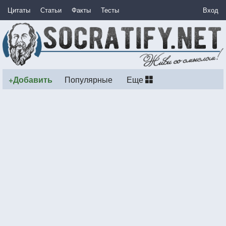
Цитаты
Статьи
Факты
Тесты
Вход
+Добавить
Популярные
Еще