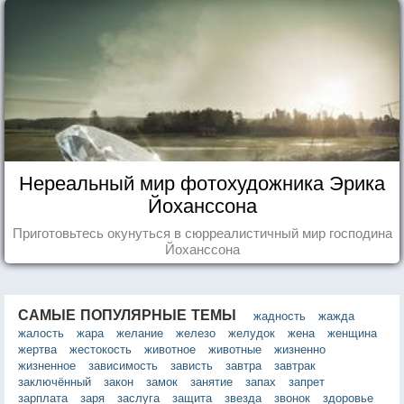
Нереальный мир фотохудожника Эрика
Йоханссона
Приготовьтесь окунуться в сюрреалистичный мир господина
Йоханссона
САМЫЕ ПОПУЛЯРНЫЕ ТЕМЫ
жадность
жажда
жалость
жара
желание
железо
желудок
жена
женщина
жертва
жестокость
животное
животные
жизненно
жизненное
зависимость
зависть
завтра
завтрак
заключённый
закон
замок
занятие
запах
запрет
зарплата
заря
заслуга
защита
звезда
звонок
здоровье