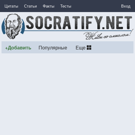
Цитаты
Статьи
Факты
Тесты
Вход
+Добавить
Популярные
Еще