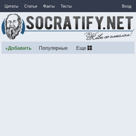
Цитаты
Статьи
Факты
Тесты
Вход
+Добавить
Популярные
Еще