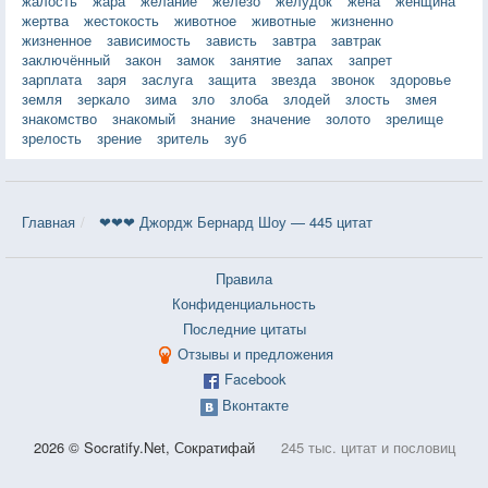
жалость
жара
желание
железо
желудок
жена
женщина
жертва
жестокость
животное
животные
жизненно
жизненное
зависимость
зависть
завтра
завтрак
заключённый
закон
замок
занятие
запах
запрет
зарплата
заря
заслуга
защита
звезда
звонок
здоровье
земля
зеркало
зима
зло
злоба
злодей
злость
змея
знакомство
знакомый
знание
значение
золото
зрелище
зрелость
зрение
зритель
зуб
Главная
❤❤❤ Джордж Бернард Шоу — 445 цитат
Правила
Конфиденциальность
Последние цитаты
Отзывы и предложения
Facebook
Вконтакте
2026 © Socratify.Net, Сократифай
245 тыс. цитат и пословиц