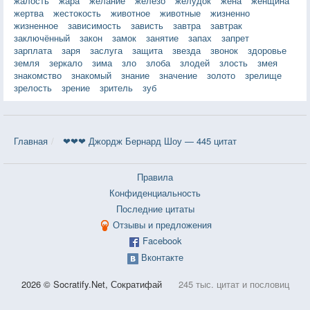
жалость
жара
желание
железо
желудок
жена
женщина
жертва
жестокость
животное
животные
жизненно
жизненное
зависимость
зависть
завтра
завтрак
заключённый
закон
замок
занятие
запах
запрет
зарплата
заря
заслуга
защита
звезда
звонок
здоровье
земля
зеркало
зима
зло
злоба
злодей
злость
змея
знакомство
знакомый
знание
значение
золото
зрелище
зрелость
зрение
зритель
зуб
Главная
❤❤❤ Джордж Бернард Шоу — 445 цитат
Правила
Конфиденциальность
Последние цитаты
Отзывы и предложения
Facebook
Вконтакте
2026 © Socratify.Net, Сократифай
245 тыс. цитат и пословиц