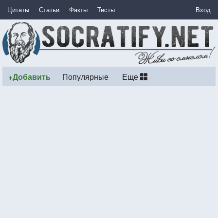
Цитаты
Статьи
Факты
Тесты
Вход
+Добавить
Популярные
Еще