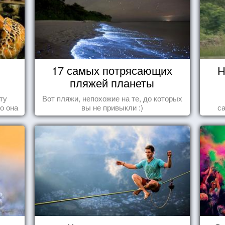
17 самых потрясающих
Н
в
пляжей планеты
ту
Вот пляжи, непохожие на те, до которых
то она
вы не привыкли :)
с