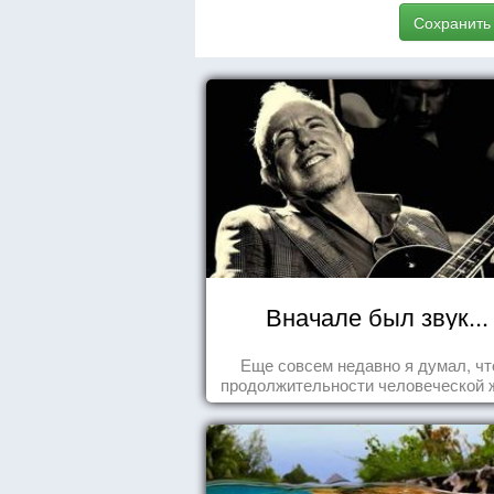
Сохранить
Вначале был звук...
Еще совсем недавно я думал, чт
продолжительности человеческой 
заложена какая-то ошибка.