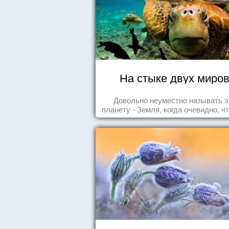
На стыке двух миро
Довольно неуместно называть э
планету - Земля, когда очевидно, ч
- Океан.