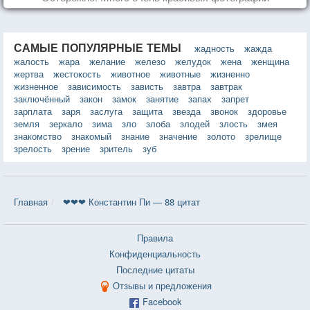
САМЫЕ ПОПУЛЯРНЫЕ ТЕМЫ
жадность
жажда
жалость
жара
желание
железо
желудок
жена
женщина
жертва
жестокость
животное
животные
жизненно
жизненное
зависимость
зависть
завтра
завтрак
заключённый
закон
замок
занятие
запах
запрет
зарплата
заря
заслуга
защита
звезда
звонок
здоровье
земля
зеркало
зима
зло
злоба
злодей
злость
змея
знакомство
знакомый
знание
значение
золото
зрелище
зрелость
зрение
зритель
зуб
Главная
❤❤❤ Константин Пи — 88 цитат
Правила
Конфиденциальность
Последние цитаты
Отзывы и предложения
Facebook