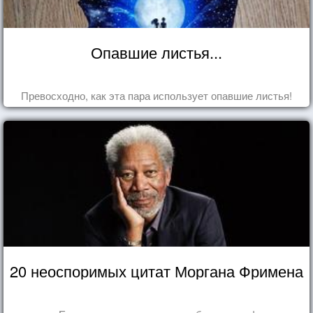
Опавшие листья...
Превосходно, как эта пара использует опавшие листья!
20 неоспоримых цитат Моргана Фримена