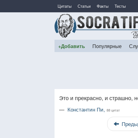
Цитаты
Статьи
Факты
Тесты
+Добавить
Популярные
Слу
Это и прекрасно, и страшно, 
—
Константин Пи,
88 цитат
Преды