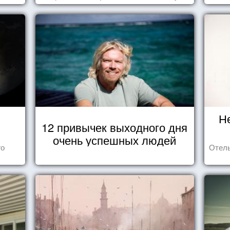
среди нас с вами.
Н
12 привычек выходного дня
очень успешных людей
го
Отель