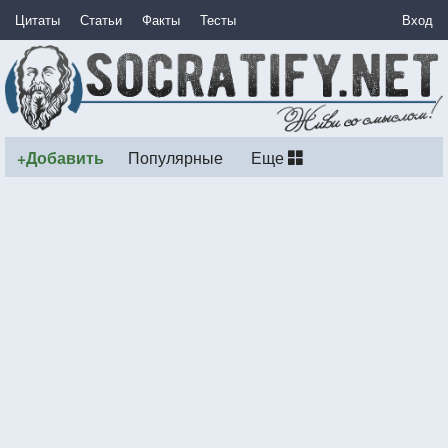
Цитаты
Статьи
Факты
Тесты
Вход
+Добавить
Популярные
Еще