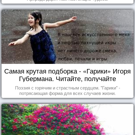
Самая крутая подборка - «Гарики» Игоря
Губермана. Читайте, получайте
удовольствие!
Поэзия с горячим и страстным сердцем. "Гарики" -
потрясающая форма для всех случаев жизни.