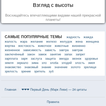
Взгляд с высоты
Восхищайтесь впечатляющими видами нашей прекрасной
планеты!
САМЫЕ ПОПУЛЯРНЫЕ ТЕМЫ
жадность
жажда
жалость
жара
желание
железо
желудок
жена
женщина
жертва
жестокость
животное
животные
жизненно
жизненное
зависимость
зависть
завтра
завтрак
заключённый
закон
замок
занятие
запах
запрет
зарплата
заря
заслуга
защита
звезда
звонок
здоровье
земля
зеркало
зима
зло
злоба
злодей
злость
змея
знакомство
знакомый
знание
значение
золото
зрелище
зрелость
зрение
зритель
зуб
Главная
❤❤❤ Первый День (Марк Леви) — 24 цитаты
Правила