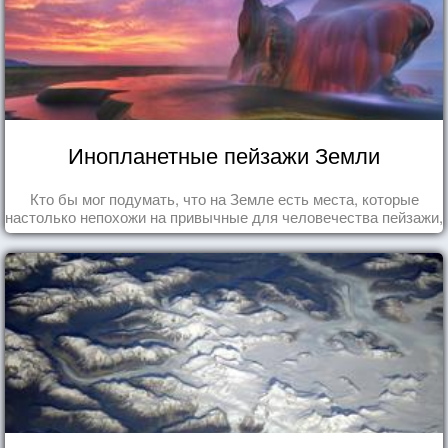
Инопланетные пейзажи Земли
Кто бы мог подумать, что на Земле есть места, которые
настолько непохожи на привычные для человечества пейзажи,
что кажутся и вовсе инопланетными!