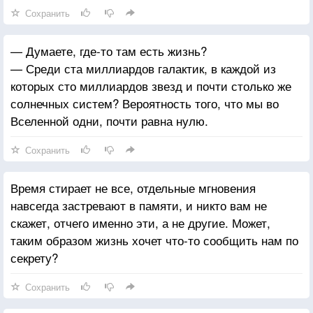
обнимает тебя — он ничего не просит, только хочет
Сохранить
на минутку почувствовать твою любовь. Случаются
такие благословенные дни, когда тебя радует
— Думаете, где-то там есть жизнь?
знакомый запах, солнечный луч, пробившийся из-за
— Среди ста миллиардов галактик, в каждой из
штор, шум ливня за окном в момент пробуждения,
которых сто миллиардов звезд и почти столько же
снег на тротуаре или приход весны и лопнувшие
солнечных систем? Вероятность того, что мы во
почки.
Вселенной одни, почти равна нулю.
Сохранить
Время стирает не все, отдельные мгновения
навсегда застревают в памяти, и никто вам не
скажет, отчего именно эти, а не другие. Может,
таким образом жизнь хочет что-то сообщить нам по
секрету?
Сохранить