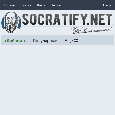
Цитаты
Статьи
Факты
Тесты
Вход
+Добавить
Популярные
Еще