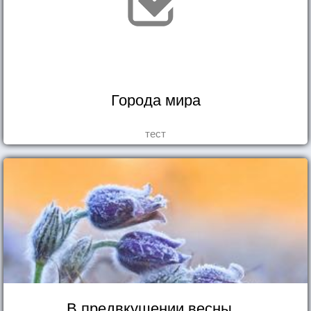
Города мира
тест
В предвкушении весны...