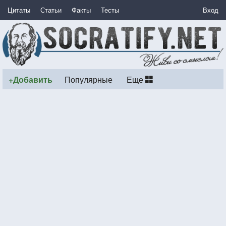
Цитаты
Статьи
Факты
Тесты
Вход
+Добавить
Популярные
Еще