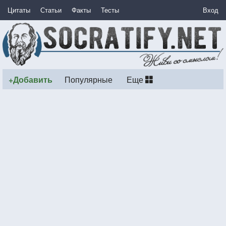
Цитаты
Статьи
Факты
Тесты
Вход
+Добавить
Популярные
Еще