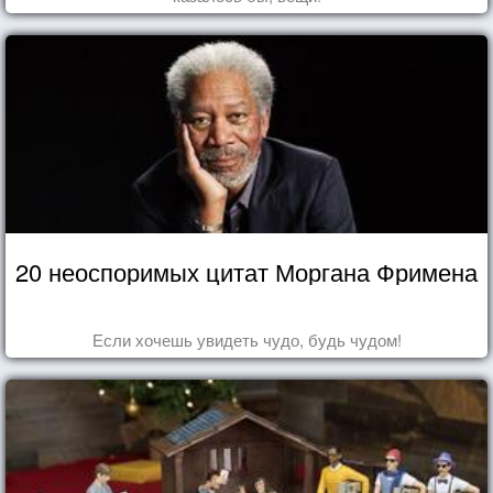
20 неоспоримых цитат Моргана Фримена
Если хочешь увидеть чудо, будь чудом!