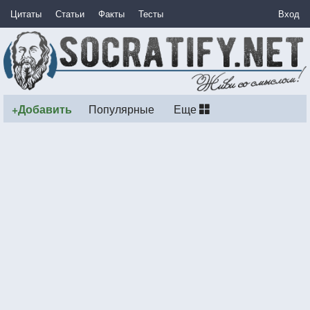
Цитаты
Статьи
Факты
Тесты
Вход
+Добавить
Популярные
Еще