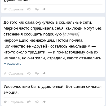
Сохранить
До того как сама окунулась в социальные сети,
Марион часто спрашивала себя, как люди могут без
стеснения сообщать подобную
[личную]
информацию незнакомцам. Потом поняла.
Количество ее «друзей» осталось небольшим —
что-то около тридцати, — и по-настоящему она их
не знала, но они жили, страдали, как-то отзывались
на происходящее в ее жизни В глазах Марион этого
раскрыть
было достаточно, чтобы сделать их более
Сохранить
реальными, чем ее настоящие знакомые.
Удовольствие быть удивленной. Вот самая сильная
эмоция.
Сохранить