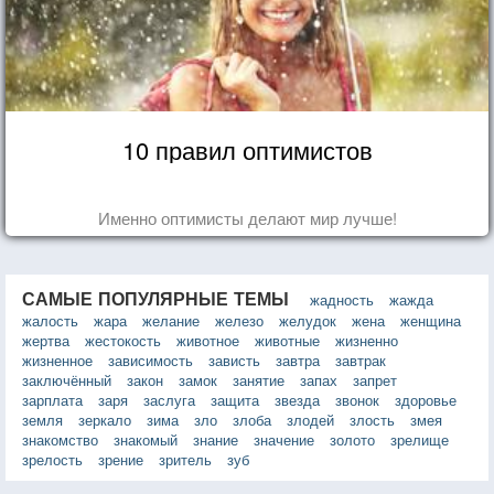
10 правил оптимистов
Именно оптимисты делают мир лучше!
САМЫЕ ПОПУЛЯРНЫЕ ТЕМЫ
жадность
жажда
жалость
жара
желание
железо
желудок
жена
женщина
жертва
жестокость
животное
животные
жизненно
жизненное
зависимость
зависть
завтра
завтрак
заключённый
закон
замок
занятие
запах
запрет
зарплата
заря
заслуга
защита
звезда
звонок
здоровье
земля
зеркало
зима
зло
злоба
злодей
злость
змея
знакомство
знакомый
знание
значение
золото
зрелище
зрелость
зрение
зритель
зуб