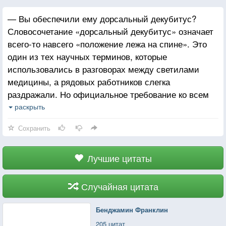
— Вы обеспечили ему дорсальный декубитус?
Словосочетание «дорсальный декубитус» означает
всего-то навсего «положение лежа на спине». Это
один из тех научных терминов, которые
использовались в разговорах между светилами
медицины, а рядовых работников слегка
раздражали. Но официальное требование ко всем
звучало так: данные термины пришли из латыни,
раскрыть
и вы должны знать этот общепринятый научный
Сохранить
язык. Неофициальное подразумевало следующее:
вы должны общаться между собой так, чтобы
пациент вас не понимал.
Лучшие цитаты
Случайная цитата
Бенджамин Франклин
205 цитат