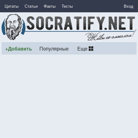
Цитаты
Статьи
Факты
Тесты
Вход
+Добавить
Популярные
Еще