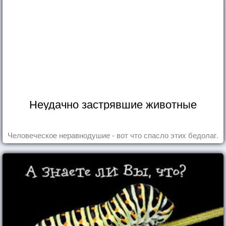
Неудачно застрявшие животные
Человеческое неравнодушие - вот что спасло этих бедолаг.