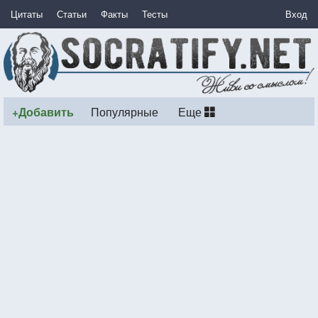
Цитаты
Статьи
Факты
Тесты
Вход
+Добавить
Популярные
Еще