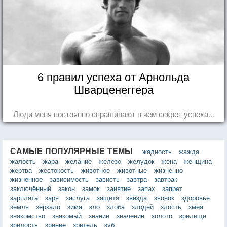
6 правил успеха от Арнольда
Шварценеггера
Люди меня постоянно спрашивают в чем секрет успеха...
САМЫЕ ПОПУЛЯРНЫЕ ТЕМЫ
жадность
жажда
жалость
жара
желание
железо
желудок
жена
женщина
жертва
жестокость
животное
животные
жизненно
жизненное
зависимость
зависть
завтра
завтрак
заключённый
закон
замок
занятие
запах
запрет
зарплата
заря
заслуга
защита
звезда
звонок
здоровье
земля
зеркало
зима
зло
злоба
злодей
злость
змея
знакомство
знакомый
знание
значение
золото
зрелище
зрелость
зрение
зритель
зуб