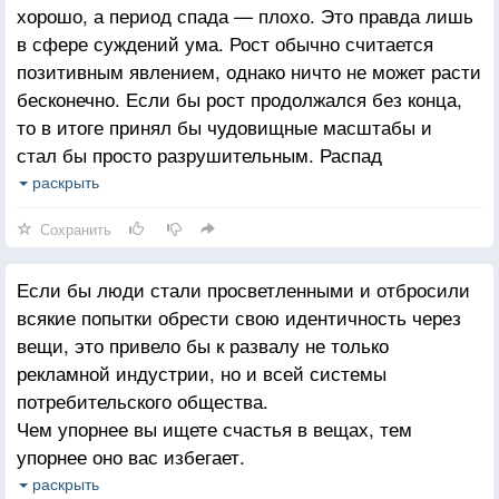
хорошо, а период спада — плохо. Это правда лишь
в сфере суждений ума. Рост обычно считается
позитивным явлением, однако ничто не может расти
бесконечно. Если бы рост продолжался без конца,
то в итоге принял бы чудовищные масштабы и
стал бы просто разрушительным. Распад
необходим для того, чтобы был возможен новый
раскрыть
рост. Одно не может существовать без другого.
Сохранить
Сила момента сейчас!
Если бы люди стали просветленными и отбросили
всякие попытки обрести свою идентичность через
вещи, это привело бы к развалу не только
рекламной индустрии, но и всей системы
потребительского общества.
Чем упорнее вы ищете счастья в вещах, тем
упорнее оно вас избегает.
Все, что находится за пределами вас, может
раскрыть