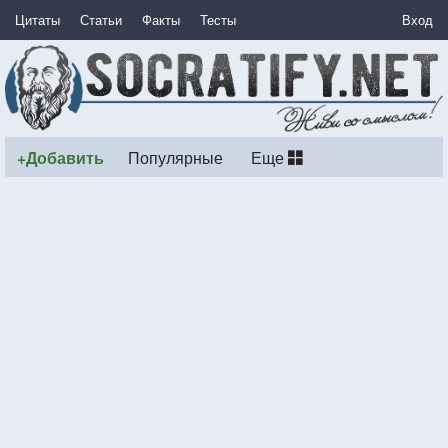
Цитаты
Статьи
Факты
Тесты
Вход
+Добавить
Популярные
Еще