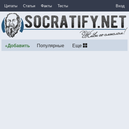
Цитаты
Статьи
Факты
Тесты
Вход
+Добавить
Популярные
Еще