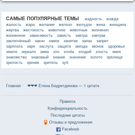
каждый день в маленький праздник.
САМЫЕ ПОПУЛЯРНЫЕ ТЕМЫ
жадность
жажда
жалость
жара
желание
железо
желудок
жена
женщина
жертва
жестокость
животное
животные
жизненно
жизненное
зависимость
зависть
завтра
завтрак
заключённый
закон
замок
занятие
запах
запрет
зарплата
заря
заслуга
защита
звезда
звонок
здоровье
земля
зеркало
зима
зло
злоба
злодей
злость
змея
знакомство
знакомый
знание
значение
золото
зрелище
зрелость
зрение
зритель
зуб
Главная
❤❤❤ Елена Бедретдинова — 1 цитата
Правила
Конфиденциальность
Последние цитаты
Отзывы и предложения
Facebook