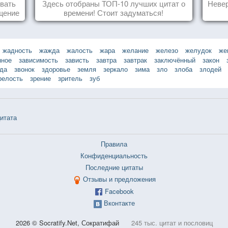
о
овать
Здесь отобраны ТОП-10 лучших цитат о
Невер
щение
времени! Стоит задуматься!
ащает
ик.
жадность
жажда
жалость
жара
желание
железо
желудок
же
нное
зависимость
зависть
завтра
завтрак
заключённый
закон
зда
звонок
здоровье
земля
зеркало
зима
зло
злоба
злодей
релость
зрение
зритель
зуб
итата
Правила
Конфиденциальность
Последние цитаты
Отзывы и предложения
Facebook
Вконтакте
2026 © Socratify.Net, Сократифай
245 тыс. цитат и пословиц