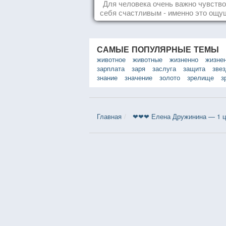
радостей настоящег
Для человека очень важно чувств
Счастья
себя счастливым - именно это ощу
дарит позитивные эмоции и превр
каждый день в маленький праздн
САМЫЕ ПОПУЛЯРНЫЕ ТЕМЫ
животное
животные
жизненно
жизне
зарплата
заря
заслуга
защита
зве
знание
значение
золото
зрелище
з
Главная
❤❤❤ Елена Дружинина — 1 ц