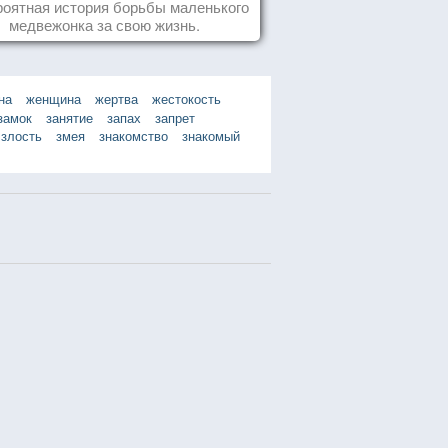
оятная история борьбы маленького
медвежонка за свою жизнь.
на
женщина
жертва
жестокость
замок
занятие
запах
запрет
злость
змея
знакомство
знакомый