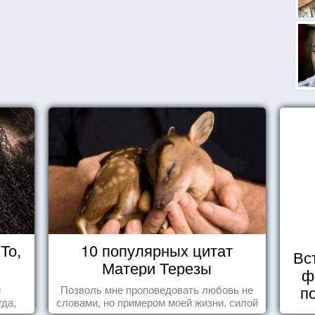
То,
10 популярных цитат
Вс
Матери Терезы
ф
п
и
Позволь мне проповедовать любовь не
да,
словами, но примером моей жизни, силой
уг к
влечения, воодушевляющим влиянием ...