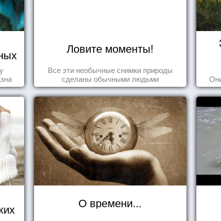
Ловите моменты!
ных
у
Все эти необычные снимки природы
азна
сделаны обычными людьми
Они
О времени...
ких