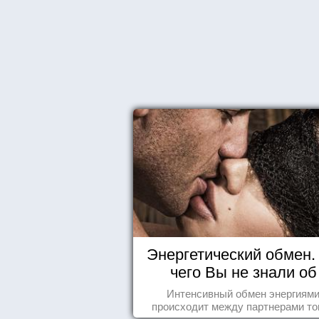
Энергетический обмен. 
чего Вы не знали об
отношениях
Интенсивный обмен энергиям
происходит между партнерами тог
когда они испытывают симпатию др