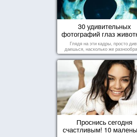
30 удивительных
фотографий глаз живот
Глядя на эти кадры, просто див
даешься, насколько же разнообр
природа нашего мира!
Проснись сегодня
счастливым! 10 малень