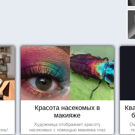
Красота насекомых в
Ква
макияже
б
Художница отображает красоту
Ок
знь!
насекомых с помощью макияжа глаз
п