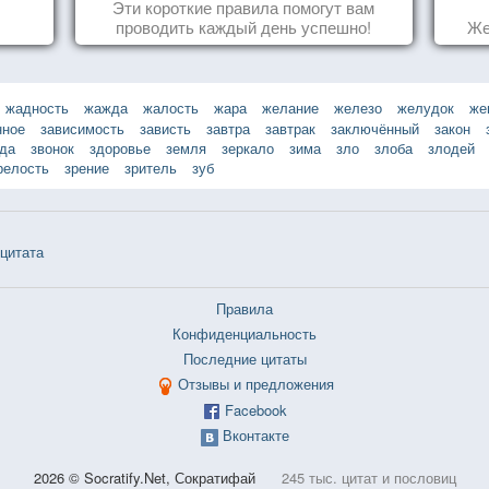
Эти короткие правила помогут вам
проводить каждый день успешно!
Же
жадность
жажда
жалость
жара
желание
железо
желудок
же
нное
зависимость
зависть
завтра
завтрак
заключённый
закон
зда
звонок
здоровье
земля
зеркало
зима
зло
злоба
злодей
релость
зрение
зритель
зуб
цитата
Правила
Конфиденциальность
Последние цитаты
Отзывы и предложения
Facebook
Вконтакте
2026 © Socratify.Net, Сократифай
245 тыс. цитат и пословиц