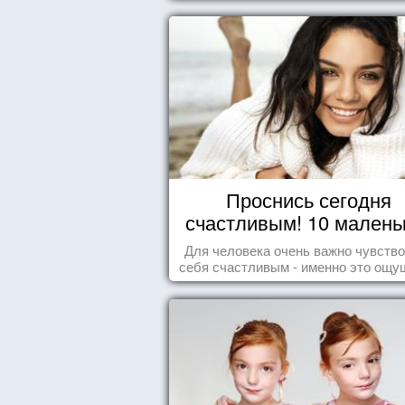
Проснись сегодня
счастливым! 10 малень
радостей настоящег
Для человека очень важно чувств
Счастья
себя счастливым - именно это ощу
дарит позитивные эмоции и превр
каждый день в маленький праздн