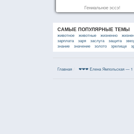
Гениальное эссэ!
САМЫЕ ПОПУЛЯРНЫЕ ТЕМЫ
животное
животные
жизненно
жизне
зарплата
заря
заслуга
защита
зве
знание
значение
золото
зрелище
з
Главная
❤❤❤ Елена Ямпольская — 1 