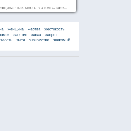
нщина - как много в этом слове...
на
женщина
жертва
жестокость
замок
занятие
запах
запрет
злость
змея
знакомство
знакомый