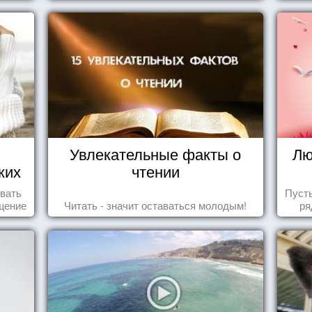
Увлекательные факты о
Лю
ких
чтении
о
овать
Пуст
щение
Читать - значит оставаться молодым!
ря
ащает
ик.