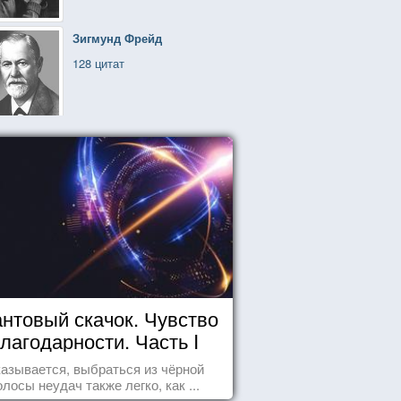
Зигмунд Фрейд
128 цитат
нтовый скачок. Чувство
лагодарности. Часть I
азывается, выбраться из чёрной
олосы неудач также легко, как ...