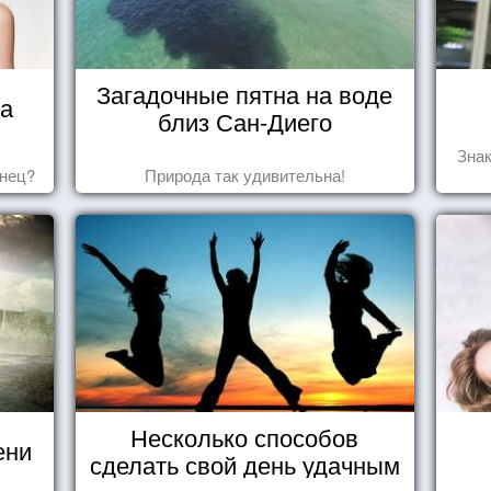
Загадочные пятна на воде
ца
близ Сан-Диего
Знак
знец?
Природа так удивительна!
Несколько способов
ени
сделать свой день удачным