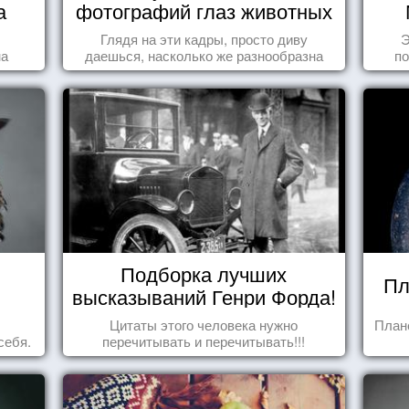
а
фотографий глаз животных
Глядя на эти кадры, просто диву
Э
на
даешься, насколько же разнообразна
по
природа нашего мира!
Подборка лучших
Пл
высказываний Генри Форда!
Цитаты этого человека нужно
План
себя.
перечитывать и перечитывать!!!