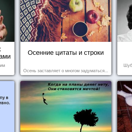
х
Осенние цитаты и строки
нами
шим
Шуб
Осень заставляет о многом задуматься...