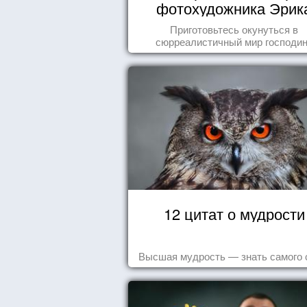
фотохудожника Эрик
Йоханссона
Приготовьтесь окунуться в
сюрреалистичный мир господи
Йоханссона
12 цитат о мудрости
Высшая мудрость — знать самого 