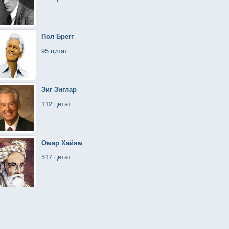
Пол Брегг
95 цитат
Зиг Зиглар
112 цитат
Омар Хайям
517 цитат