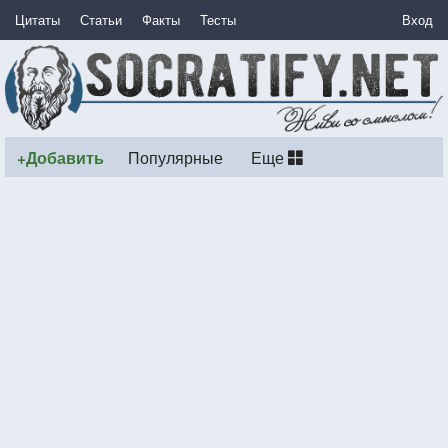
Цитаты
Статьи
Факты
Тесты
Вход
+Добавить
Популярные
Еще