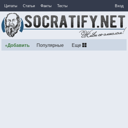
Цитаты
Статьи
Факты
Тесты
Вход
+Добавить
Популярные
Еще