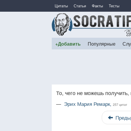
Цитаты
Статьи
Факты
Тесты
+Добавить
Популярные
Слу
То, чего не можешь получить, 
—
Эрих Мария Ремарк,
257 цитат
Преды