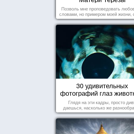
Позволь мне проповедовать любов
словами, но примером моей жизни, 
влечения, воодушевляющим влияние
30 удивительных
фотографий глаз живот
Глядя на эти кадры, просто див
даешься, насколько же разнообр
природа нашего мира!