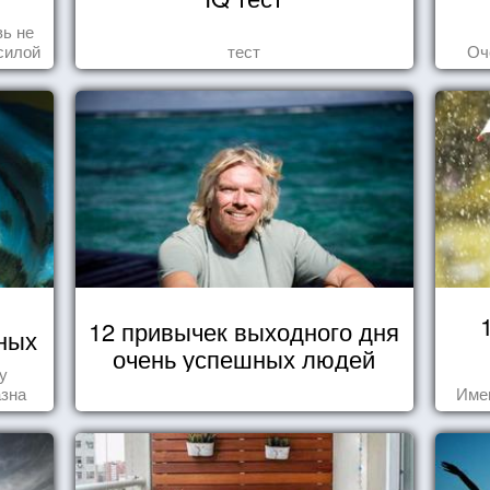
ь не
силой
тест
Оч
м ...
12 привычек выходного дня
ных
очень успешных людей
у
азна
Име