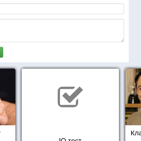
т
Кл
IQ тест