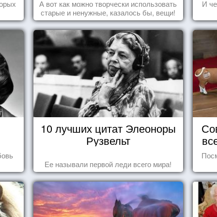
торых
А вот как можно творчески использовать
И че
старые и ненужные, казалось бы, вещи!
10 лучших цитат Элеоноры
Со
Рузвельт
вс
бовь
Посм
Ее называли первой леди всего мира!