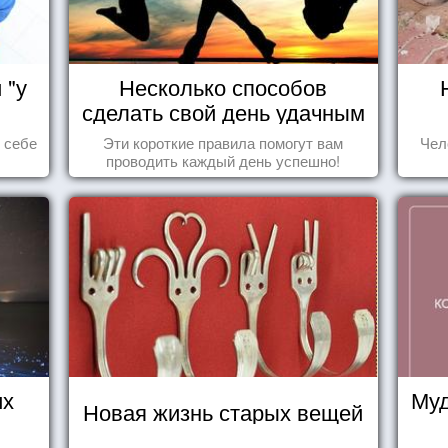
 "у
Несколько способов
сделать свой день удачным
ь себе
Эти короткие правила помогут вам
Чел
проводить каждый день успешно!
их
Муд
Новая жизнь старых вещей