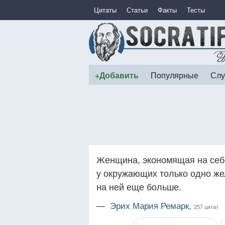
Цитаты
Статьи
Факты
Тесты
+Добавить
Популярные
Слу
Женщина, экономящая на себ
у окружающих только одно ж
на ней еще больше.
—
Эрих Мария Ремарк,
257 цитат