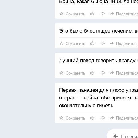
Война, какая бы она ни была не
Сохранить
Поделитьс
Это было блестящее лечение, в
Сохранить
Поделитьс
Лучший повод говорить правду —
Сохранить
Поделитьс
Первая панацея для плохо упр
вторая — война; обе приносят 
окончательную гибель.
Сохранить
Поделитьс
Преды