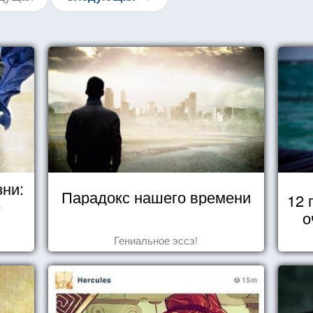
зни:
Парадокс нашего времени
12 
е
о
Гениальное эссэ!