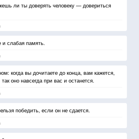
жешь ли ты доверять человеку — довериться
я
 и слабая память.
я
ом: когда вы дочитаете до конца, вам кажется,
 так оно навсегда при вас и останется.
я
нельзя победить, если он не сдается.
я