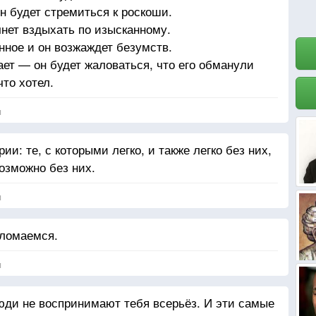
н будет стремиться к роскоши.
нет вздыхать по изысканному.
нное и он возжаждет безумств.
ает — он будет жаловаться, что его обманули
что хотел.
я
ии: те, с которыми легко, и также легко без них,
возможно без них.
я
 ломаемся.
я
юди не воспринимают тебя всерьёз. И эти самые