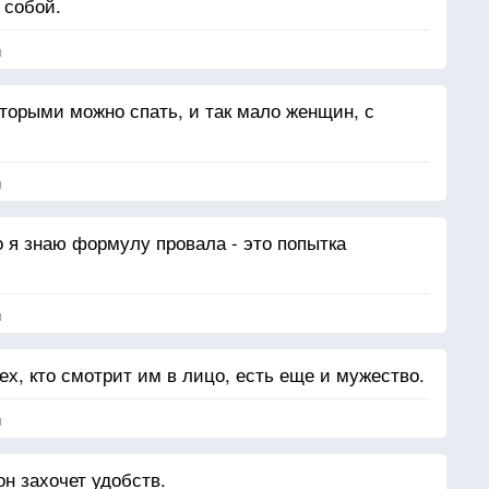
 собой.
я
оторыми можно спать, и так мало женщин, с
я
о я знаю формулу провала - это попытка
я
тех, кто смотрит им в лицо, есть еще и мужество.
я
н захочет удобств.