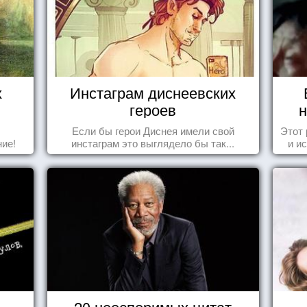
х
Инстаграм диснеевских
героев
н
Если бы герои Диснея имели свой
Этот
ие!
инстаграм это выглядело бы так...
и и
20 неоспоримых цитат