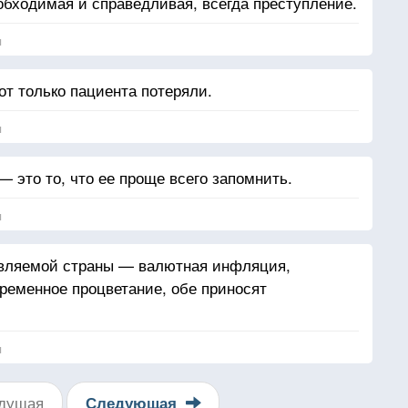
обходимая и справедливая, всегда преступление.
я
от только пациента потеряли.
я
 это то, что ее проще всего запомнить.
я
авляемой страны — валютная инфляция,
временное процветание, обе приносят
я
дущая
Следующая