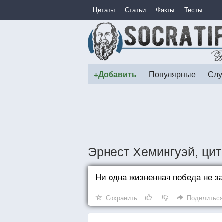
Цитаты
Статьи
Факты
Тесты
+Добавить
Популярные
Слу
Эрнест Хемингуэй, ци
Ни одна жизненная победа не з
Сохранить
Поделитьс