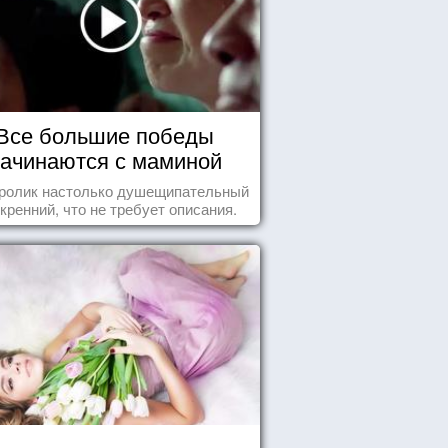
Все большие победы
ачинаются с маминой
колыбели
 ролик настолько душещипательный
скренний, что не требует описания.