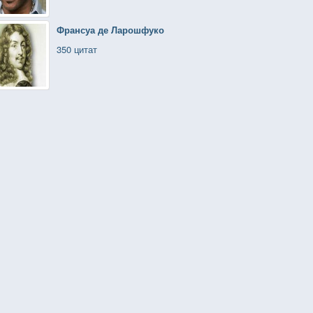
Франсуа де Ларошфуко
350 цитат