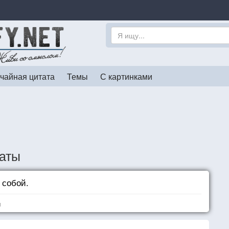
чайная цитата
Темы
С картинками
таты
 собой.
я