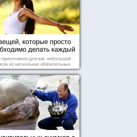
вещей, которые просто
бходимо делать каждый
день
 приготовили для вас небольшой
исок из нескольких обязательных
ей, которые должны стать частью
вашего дня.
удивительных снимков с