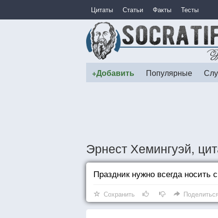
Цитаты
Статьи
Факты
Тесты
+Добавить
Популярные
Слу
Эрнест Хемингуэй, ци
Праздник нужно всегда носить с
Сохранить
Поделитьс