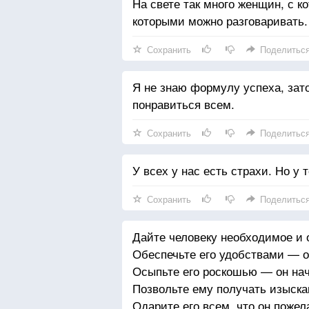
На свете так много женщин, с к
которыми можно разговаривать.
Сохранить
Поделитьс
Я не знаю формулу успеха, зат
понравиться всем.
Сохранить
Поделитьс
У всех у нас есть страхи. Но у 
Сохранить
Поделитьс
Дайте человеку необходимое и о
Обеспечьте его удобствами — о
Осыпьте его роскошью — он нач
Позвольте ему получать изыска
Одарите его всем, что он пожел