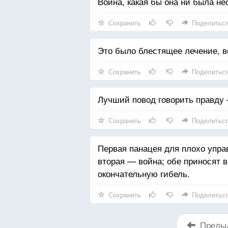
Война, какая бы она ни была не
Сохранить
Поделитьс
Это было блестящее лечение, в
Сохранить
Поделитьс
Лучший повод говорить правду —
Сохранить
Поделитьс
Первая панацея для плохо упр
вторая — война; обе приносят 
окончательную гибель.
Сохранить
Поделитьс
Преды