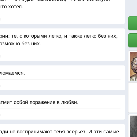
что хотел.
я
ии: те, с которыми легко, и также легко без них,
возможно без них.
я
 ломаемся.
я
атмит собой поражение в любви.
я
юди не воспринимают тебя всерьёз. И эти самые