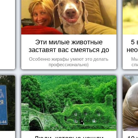
Эти милые животные
5 
заставят вас смеяться до
нео
упаду!
Особенно жирафы умеют это делать
Мы
профессионально)
сп
вещ
Люди, которые нашли
10 