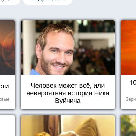
1
Человек может всё, или
сти
невероятная история Ника
Вуйчича
овые
Бери