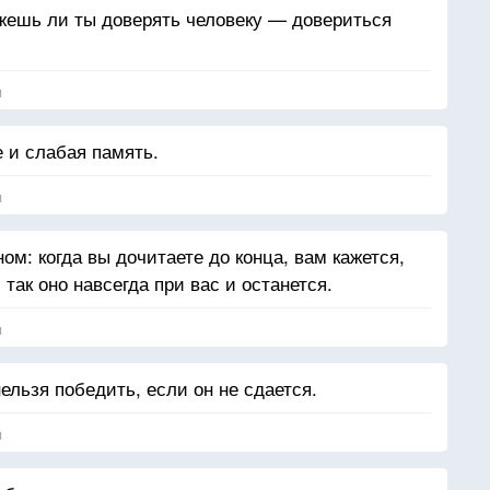
жешь ли ты доверять человеку — довериться
я
 и слабая память.
я
ом: когда вы дочитаете до конца, вам кажется,
 так оно навсегда при вас и останется.
я
нельзя победить, если он не сдается.
я