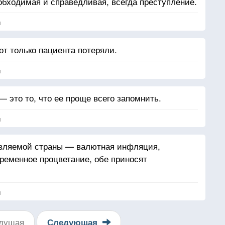
обходимая и справедливая, всегда преступление.
я
от только пациента потеряли.
я
 это то, что ее проще всего запомнить.
я
авляемой страны — валютная инфляция,
временное процветание, обе приносят
я
дущая
Следующая