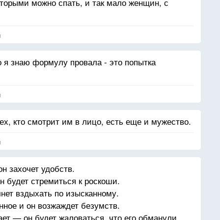
оторыми можно спать, и так мало женщин, с
я
о я знаю формулу провала - это попытка
я
тех, кто смотрит им в лицо, есть еще и мужество.
я
н захочет удобств.
н будет стремиться к роскоши.
нет вздыхать по изысканному.
нное и он возжаждет безумств.
ает — он будет жаловаться, что его обманули