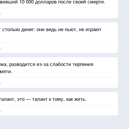
авивший 10 000 долларов после своей смерти.
я
 столько денег: они ведь не пьют, не играют
я
ма, разводится из-за слабости терпения
амяти.
я
алант, это — талант к тому, как жить.
я