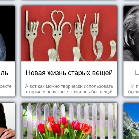
юль
Новая жизнь старых вещей
Ц
оекте
А вот как можно творчески использовать
И п
старые и ненужные, казалось бы, вещи!
были