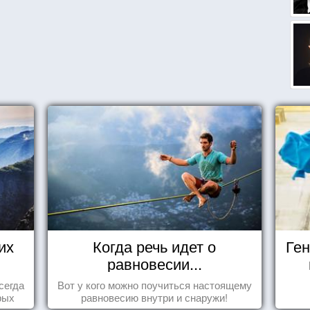
их
Когда речь идет о
Ген
равновесии...
сегда
Вот у кого можно поучиться настоящему
рых
равновесию внутри и снаружи!
ва...