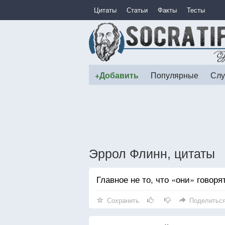
Цитаты
Статьи
Факты
Тесты
+Добавить
Популярные
Слу
Эррол Флинн, цитаты
Главное не то, что «они» говоря
Сохранить
Поделитьс