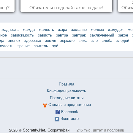
знец?
Обязательно сделай такое на даче!
Обяза
по
жадность
жажда
жалость
жара
желание
железо
желудок
же
нное
зависимость
зависть
завтра
завтрак
заключённый
закон
зда
звонок
здоровье
земля
зеркало
зима
зло
злоба
злодей
релость
зрение
зритель
зуб
Правила
Конфиденциальность
Последние цитаты
Отзывы и предложения
Facebook
Вконтакте
2026 © Socratify.Net, Сократифай
245 тыс. цитат и пословиц