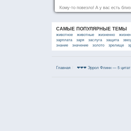
Кому-то повезло! А у вас есть бли
САМЫЕ ПОПУЛЯРНЫЕ ТЕМЫ
животное
животные
жизненно
жизне
зарплата
заря
заслуга
защита
зве
знание
значение
золото
зрелище
з
Главная
❤❤❤ Эррол Флинн — 5 цитат