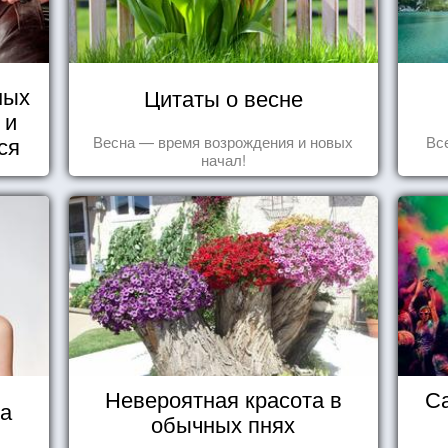
ных
Цитаты о весне
 и
ся
Весна — время возрождения и новых
Вс
начал!
Невероятная красота в
С
ца
обычных пнях