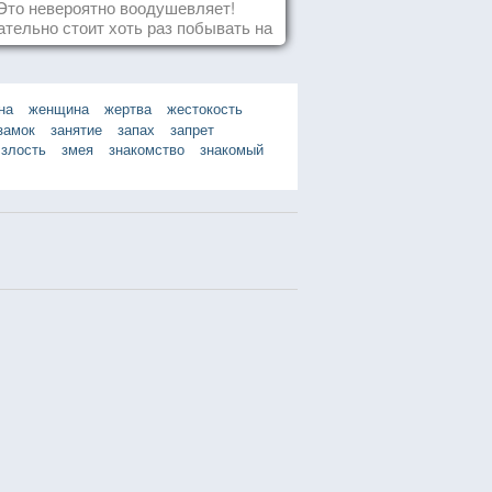
Это невероятно воодушевляет!
тельно стоит хоть раз побывать на
добных мероприятиях и получить
массу впечатлений!
на
женщина
жертва
жестокость
замок
занятие
запах
запрет
злость
змея
знакомство
знакомый