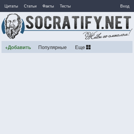
Цитаты
Статьи
Факты
Тесты
Вход
+Добавить
Популярные
Еще