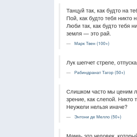
Танцуй так, как будто на те
Пой, как будто тебя никто 
Люби так, как будто тебя н
земля — это рай.
Марк Твен (100+)
Лук шепчет стреле, отпуск
Рабиндранат Тагор (50+)
Слишком часто мы ценим ли
зрение, как слепой. Никто 
Неужели нельзя иначе?
Энтони де Мелло (50+)
Мама- это человек, который