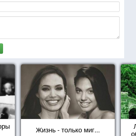
оры
Жизнь - только миг...
о