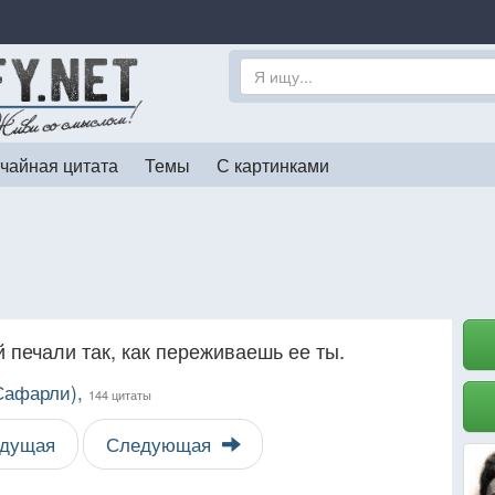
чайная цитата
Темы
С картинками
й печали так, как переживаешь ее ты.
 Сафарли),
144 цитаты
дущая
Следующая