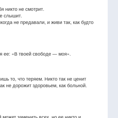
бя никто не смотрит.
не слышит.
икогда не предавали, и живи так, как будто
ая ее: «В твоей свободе — моя».
шь то, что теряем. Никто так не ценит
так не дорожит здоровьем, как больной.
 может заменить всех, но ее никто и