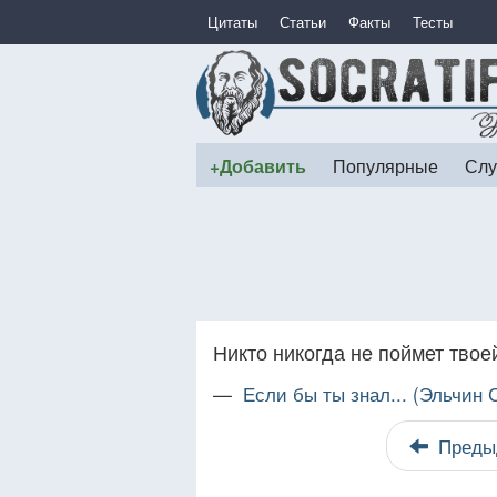
Цитаты
Статьи
Факты
Тесты
+Добавить
Популярные
Слу
Никто никогда не поймет твое
—
Если бы ты знал... (Эльчин
Преды