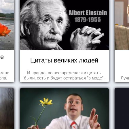
не
Цитаты великих людей
ам не
И правда, во все времена эти цитаты
опа.
были, есть и будут оставаться "в моде".
Луч