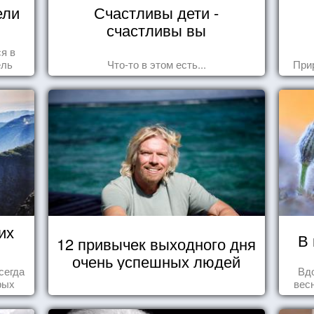
ели
Счастливы дети -
счастливы вы
ся в
ель
Что-то в этом есть...
При
их
В 
12 привычек выходного дня
очень успешных людей
сегда
Вд
рых
вес
ва...