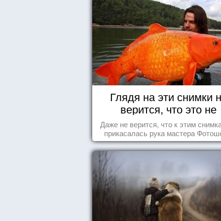
Глядя на эти снимки 
верится, что это не
Фотошоп!
Даже не верится, что к этим снимк
прикасалась рука мастера Фотош