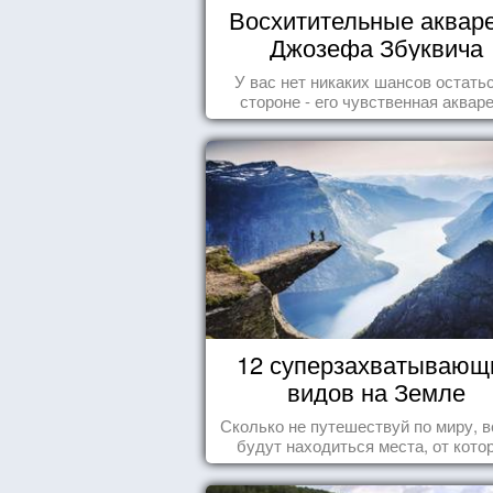
Восхитительные аквар
Джозефа Збуквича
У вас нет никаких шансов остать
стороне - его чувственная аквар
покорила жителей всего мира.
12 суперзахватывающ
видов на Земле
Сколько не путешествуй по миру, в
будут находиться места, от кото
перехватывает дух и кружится голо