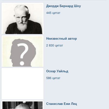
Джордж Бернард Шоу
445 цитат
Неизвестный автор
2 830 цитат
Оскар Уайльд
586 цитат
Станислав Ежи Лец