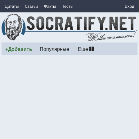
Цитаты
Статьи
Факты
Тесты
Вход
+Добавить
Популярные
Еще