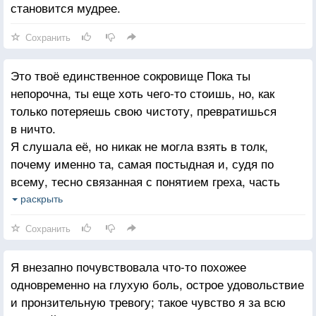
становится мудрее.
Сохранить
Это твоё единственное сокровище Пока ты
непорочна, ты еще хоть чего-то стоишь, но, как
только потеряешь свою чистоту, превратишься
в ничто.
Я слушала её, но никак не могла взять в толк,
почему именно та, самая постыдная и, судя по
всему, тесно связанная с понятием греха, часть
моего тела одновременно является столь ценной
раскрыть
и важной.
Сохранить
Я внезапно почувствовала что-то похожее
одновременно на глухую боль, острое удовольствие
и пронзительную тревогу; такое чувство я за всю