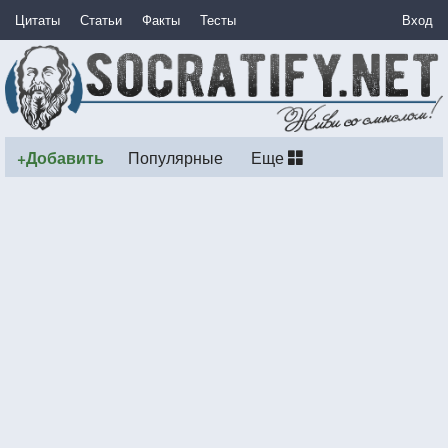
Цитаты
Статьи
Факты
Тесты
Вход
+Добавить
Популярные
Еще