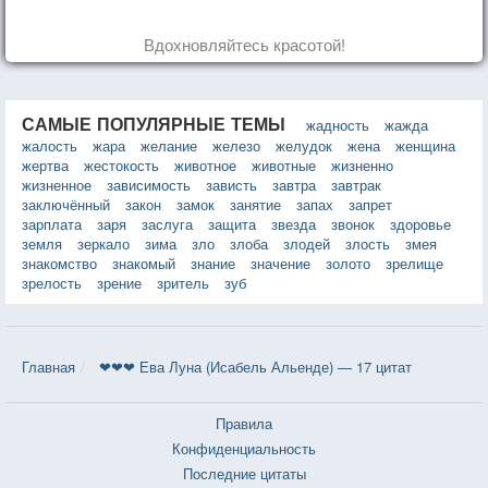
Вдохновляйтесь красотой!
САМЫЕ ПОПУЛЯРНЫЕ ТЕМЫ
жадность
жажда
жалость
жара
желание
железо
желудок
жена
женщина
жертва
жестокость
животное
животные
жизненно
жизненное
зависимость
зависть
завтра
завтрак
заключённый
закон
замок
занятие
запах
запрет
зарплата
заря
заслуга
защита
звезда
звонок
здоровье
земля
зеркало
зима
зло
злоба
злодей
злость
змея
знакомство
знакомый
знание
значение
золото
зрелище
зрелость
зрение
зритель
зуб
Главная
❤❤❤ Ева Луна (Исабель Альенде) — 17 цитат
Правила
Конфиденциальность
Последние цитаты