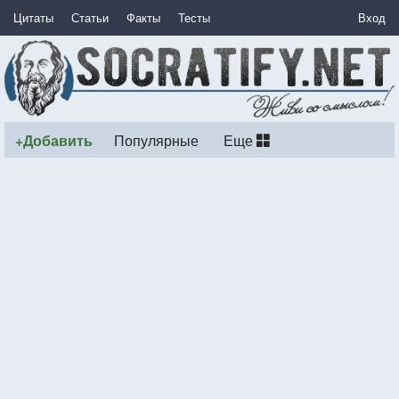
Цитаты
Статьи
Факты
Тесты
Вход
+Добавить
Популярные
Еще