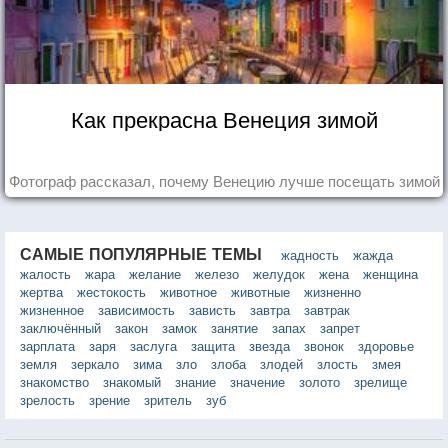
Как прекрасна Венеция зимой
Фотограф рассказал, почему Венецию лучше посещать зимой
САМЫЕ ПОПУЛЯРНЫЕ ТЕМЫ
жадность
жажда
жалость
жара
желание
железо
желудок
жена
женщина
жертва
жестокость
животное
животные
жизненно
жизненное
зависимость
зависть
завтра
завтрак
заключённый
закон
замок
занятие
запах
запрет
зарплата
заря
заслуга
защита
звезда
звонок
здоровье
земля
зеркало
зима
зло
злоба
злодей
злость
змея
знакомство
знакомый
знание
значение
золото
зрелище
зрелость
зрение
зритель
зуб