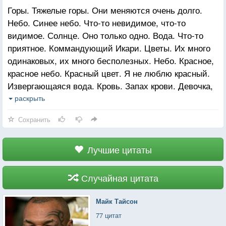
Горы. Тяжелые горы. Они меняются очень долго.
Небо. Синее небо. Что-то невидимое, что-то
видимое. Солнце. Оно только одно. Вода. Что-то
приятное. Коммандующий Икари. Цветы. Их много
одинаковых, их много бесполезных. Небо. Красное,
красное небо. Красный цвет. Я не люблю красный.
Извергающаяся вода. Кровь. Запах крови. Девочка,
которая не исходит кровью. Люди созданные из
раскрыть
красной почвы. Люди созданные мужчиной
Сохранить
и женщиной. Город. Его создали люди. Ева. Её
создали люди. Что такое человек? Его создал Бог.
Люди были созданы людьми. У меня есть жизнь
Лучшие цитаты
и душа. Сосуд души. Контактная капсула. Это трон
души.
Случайная цитата
Майк Тайсон
77 цитат