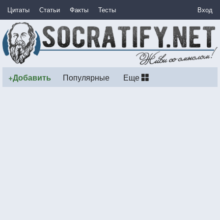
Цитаты
Статьи
Факты
Тесты
Вход
+Добавить
Популярные
Еще