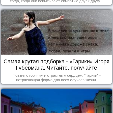
тогда, когда они испытывают симпатию друг к другу...
Самая крутая подборка - «Гарики» Игоря
Губермана. Читайте, получайте
удовольствие!
Поэзия с горячим и страстным сердцем. "Гарики" -
потрясающая форма для всех случаев жизни.