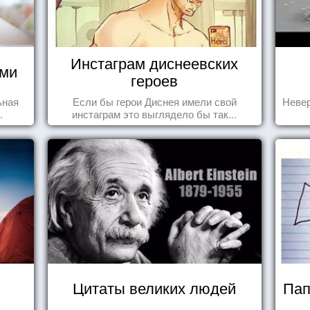
Инстаграм диснеевских
ями
героев
ьная
Если бы герои Диснея имели свой
Невер
.
инстаграм это выглядело бы так...
Цитаты великих людей
Пап