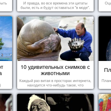
быть
И правда, во все времена эти цитаты
Оц
были, есть и будут оставаться "в моде".
от
10 удивительных снимков с
Пл
а
животными
Каждый раз витая в просторах интернета,
План
)
находится что-нибудь такое, что
заставляет улыбнуться, удивиться,
восхититься...