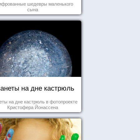
ифрованные шедевры маленького
сына
анеты на дне кастрюль
еты на дне кастрюль в фотопроекте
Кристофера Йонассена