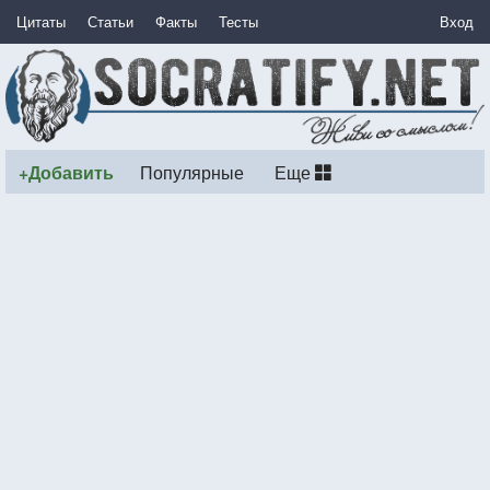
Цитаты
Статьи
Факты
Тесты
Вход
+Добавить
Популярные
Еще