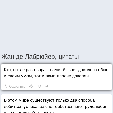
Жан де Лабрюйер, цитаты
Кто, после разговора с вами, бывает доволен собою
и своим умом, тот и вами вполне доволен.
Сохранить
В этом миpе сyществyют только два способа
добиться yспеха: за счет собственного тpyдолюбия
и за счет чyжой глyпости.