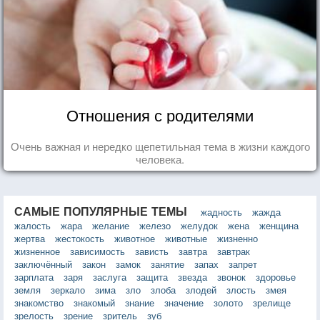
Отношения с родителями
Очень важная и нередко щепетильная тема в жизни каждого
человека.
САМЫЕ ПОПУЛЯРНЫЕ ТЕМЫ
жадность
жажда
жалость
жара
желание
железо
желудок
жена
женщина
жертва
жестокость
животное
животные
жизненно
жизненное
зависимость
зависть
завтра
завтрак
заключённый
закон
замок
занятие
запах
запрет
зарплата
заря
заслуга
защита
звезда
звонок
здоровье
земля
зеркало
зима
зло
злоба
злодей
злость
змея
знакомство
знакомый
знание
значение
золото
зрелище
зрелость
зрение
зритель
зуб