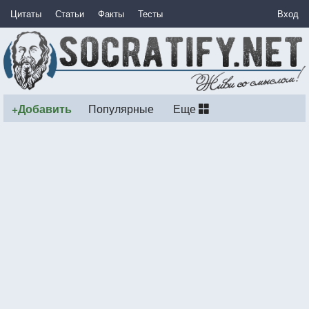
Цитаты
Статьи
Факты
Тесты
Вход
+Добавить
Популярные
Еще