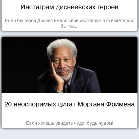
Инстаграм диснеевских героев
Если бы герои Диснея имели свой инстаграм это выглядело
бы так...
20 неоспоримых цитат Моргана Фримена
Если хочешь увидеть чудо, будь чудом!