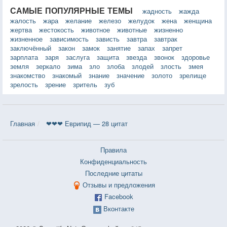
САМЫЕ ПОПУЛЯРНЫЕ ТЕМЫ
жадность
жажда
жалость
жара
желание
железо
желудок
жена
женщина
жертва
жестокость
животное
животные
жизненно
жизненное
зависимость
зависть
завтра
завтрак
заключённый
закон
замок
занятие
запах
запрет
зарплата
заря
заслуга
защита
звезда
звонок
здоровье
земля
зеркало
зима
зло
злоба
злодей
злость
змея
знакомство
знакомый
знание
значение
золото
зрелище
зрелость
зрение
зритель
зуб
Главная
❤❤❤ Еврипид — 28 цитат
Правила
Конфиденциальность
Последние цитаты
Отзывы и предложения
Facebook
Вконтакте