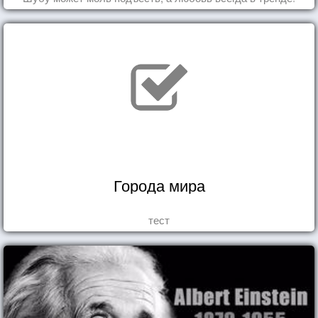
Города мира
тест